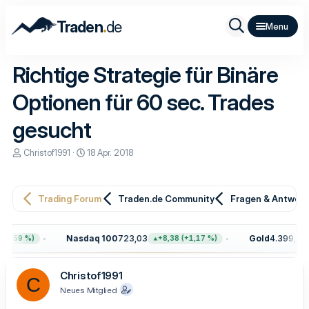
.
Traden
de
Richtige Strategie für Binäre
Optionen für 60 sec. Trades
gesucht
E
E
Christof1991
18 Apr. 2018
r
r
s
s
t
t
e
e
Trading Forum
Traden.de Community
Fragen & Antwor
l
l
l
l
e
t
Nasdaq 100
723,03
Gold
4.399,20
0,59 %)
+8,38 (+1,17 %)
r
a
m
Christof1991
C
Neues Mitglied