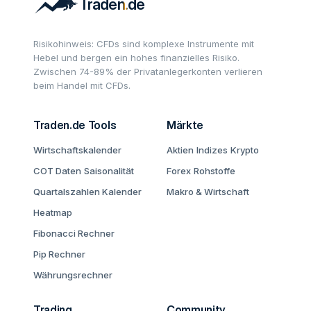
Risikohinweis: CFDs sind komplexe Instrumente mit
Hebel und bergen ein hohes finanzielles Risiko.
Zwischen 74-89% der Privatanlegerkonten verlieren
beim Handel mit CFDs.
Traden.de Tools
Märkte
Wirtschaftskalender
Aktien
Indizes
Krypto
COT Daten
Saisonalität
Forex
Rohstoffe
Quartalszahlen Kalender
Makro & Wirtschaft
Heatmap
Fibonacci Rechner
Pip Rechner
Währungsrechner
Trading
Community