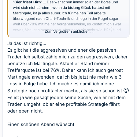
"Gier frisst Hirn"
... Das war schon immer so an der Börse und
wird sich nicht ändern, wenn du bislang Glück hattest mit
Martingale, ist ja alles super. Ich für meinen Teil arbeite
überwiegend nach Chart-Technik und liege in der Regel sogar
weit über 70% mit meiner Vorgehensweise, es kostet mich zwar
🙂
etwas, Verlust hinzunehmen, aber eben nie mehr wie 1%
und
Zum Vergrößern anklicken....
🙂
ich verkrafte es auch mal, wenn ich eine Null Nummer hinlege.
da liegt letztlich die wahre Stärke begraben.
Ja das ist richtig...
Es gibt halt die aggressiven und eher die passiven
Trader. Ich selbst zähle mich zu den aggressiven, daher
benutze ich Martingale. Aktueller Stand meiner
Trefferquote ist bei 76%. Daher kann ich auch getrost
Martingale anwenden, da ich bis jetzt nie mehr wie 3
Loss in Folge habe. Ich mache es damit ich meine
🙂
Strategie noch profitabler mache, als sie so schon ist
Es ist ja wie gesagt jedem seine Sache, wie er mit dem
Traden umgeht, ob er eine profitable Strategie fährt
oder eben nicht.
Einen schönen Abend wünscht