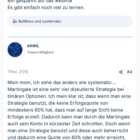
Bin gespannt auf das webinar
Es gibt einfach noch viel zu lernen.
BullBoss
und
systematic
R
e
a
k
t
xmnL
i
Treues Mitglied
o
n
e
n
1 Nov. 2016
#4
:
Moin moin, ich sehe das anders wie systematic....
Martingale ist eine sehr viel diskutierte Strategie bei
binären Optionen. Ich mein klar ist, dass wenn man eine
Strategie benutzt, die keine Erfolgsquote von
mindestens 60% hat, dass man auf lange Sicht keine
Erfolge erzielt. Dadurch kann man durch die Martingale
auch sein Konto in kürzester Zeit schrotten. Doch wenn
man eine Strategie benutzt und diese auch beherrscht
und dadurch eine Quote von 60% oder mehr erreicht,