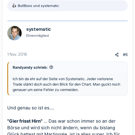
BullBoss
und
systematic
R
e
a
k
t
systematic
i
Ehrenmitglied
o
n
e
n
1 Nov. 2016
#6
:
Randyandy schrieb:
Ich bin da ehr auf der Seite von Systematic. Jeder verlorene
Trade stärkt doch auch den Blick für den Chart. Man guckt noch
genauer um seine Fehler zu vermeiden.
Und genau so ist es....
"Gier frisst Hirn"
... Das war schon immer so an der
Börse und wird sich nicht ändern, wenn du bislang
Glück hattest mit Martingale, ist ja alles super. Ich für