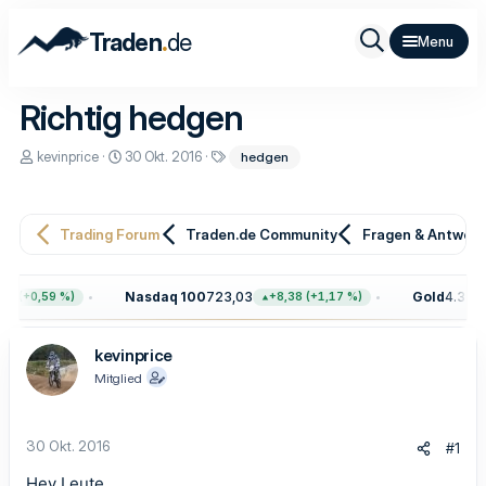
.
Traden
de
Richtig hedgen
E
E
S
kevinprice
30 Okt. 2016
hedgen
r
r
c
s
s
h
t
t
l
e
e
a
Trading Forum
Traden.de Community
Fragen & Antwor
l
l
g
l
l
w
e
t
o
r
a
r
Nasdaq 100
723,03
Gold
4.399,70
 (+0,59 %)
+8,38 (+1,17 %)
m
t
e
kevinprice
Mitglied
30 Okt. 2016
#1
Hey Leute