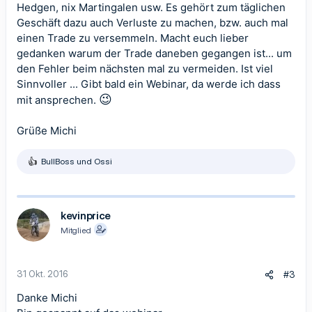
Hedgen, nix Martingalen usw. Es gehört zum täglichen
Geschäft dazu auch Verluste zu machen, bzw. auch mal
einen Trade zu versemmeln. Macht euch lieber
gedanken warum der Trade daneben gegangen ist... um
den Fehler beim nächsten mal zu vermeiden. Ist viel
Sinnvoller ... Gibt bald ein Webinar, da werde ich dass
😉
mit ansprechen.
Grüße Michi
BullBoss
und
Ossi
R
e
a
k
t
kevinprice
i
Mitglied
o
n
e
n
31 Okt. 2016
#3
:
Danke Michi