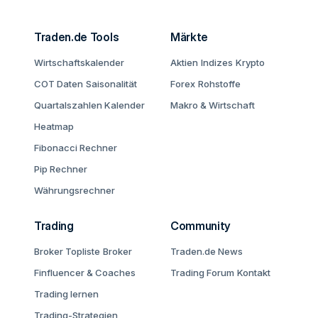
Traden.de Tools
Märkte
Wirtschaftskalender
Aktien
Indizes
Krypto
COT Daten
Saisonalität
Forex
Rohstoffe
Quartalszahlen Kalender
Makro & Wirtschaft
Heatmap
Fibonacci Rechner
Pip Rechner
Währungsrechner
Trading
Community
Broker Topliste
Broker
Traden.de News
Finfluencer & Coaches
Trading Forum
Kontakt
Trading lernen
Trading-Strategien