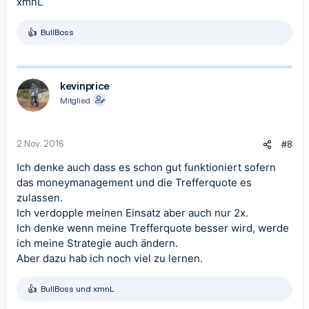
xmnL
BullBoss
R
e
a
k
t
kevinprice
i
Mitglied
o
n
e
n
2 Nov. 2016
#8
:
Ich denke auch dass es schon gut funktioniert sofern
das moneymanagement und die Trefferquote es
zulassen.
Ich verdopple meinen Einsatz aber auch nur 2x.
Ich denke wenn meine Trefferquote besser wird, werde
ich meine Strategie auch ändern.
Aber dazu hab ich noch viel zu lernen.
BullBoss
und
xmnL
R
e