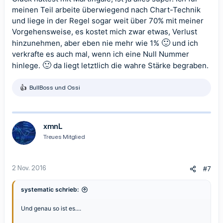
meinen Teil arbeite überwiegend nach Chart-Technik
und liege in der Regel sogar weit über 70% mit meiner
Vorgehensweise, es kostet mich zwar etwas, Verlust
🙂
hinzunehmen, aber eben nie mehr wie 1%
und ich
verkrafte es auch mal, wenn ich eine Null Nummer
🙂
hinlege.
da liegt letztlich die wahre Stärke begraben.
BullBoss
und
Ossi
R
e
a
k
t
xmnL
i
Treues Mitglied
o
n
e
n
2 Nov. 2016
#7
:
systematic schrieb:
Und genau so ist es....