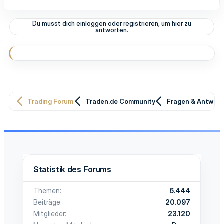
a
k
t
Du musst dich einloggen oder registrieren, um hier zu
i
antworten.
o
n
e
n
:
Trading Forum
Traden.de Community
Fragen & Antwor
Statistik des Forums
Themen
6.444
Beiträge
20.097
Mitglieder
23.120