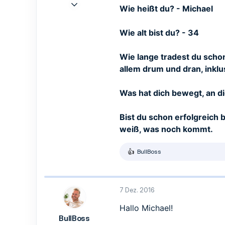
6 Dez. 2016
Wie heißt du? - Michael
1
1
Wie alt bist du? - 34
1
44
Wie lange tradest du schon 
allem drum und dran, inklu
Was hat dich bewegt, an di
Bist du schon erfolgreich 
weiß, was noch kommt.
BullBoss
R
e
a
k
t
7 Dez. 2016
i
o
Hallo Michael!
n
BullBoss
e