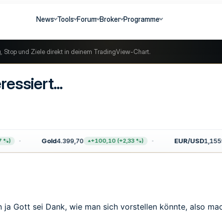
News
Tools
Forum
Broker
Programme
g, Stop und Ziele direkt in deinem TradingView-Chart.
essiert...
Gold
4.399,70
EUR/USD
1,1559
)
+100,10 (+2,33 %)
 ja Gott sei Dank, wie man sich vorstellen könnte, also ma