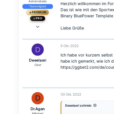
n
Administrator
Herzlich willkommen im For
:
Teammitglied
Das ist wie mit den Sportw
PREMIUM
Binary BluePower Templat
PRO
23 Mai 2015
Liebe Grüße
1.473
1.239
113
6 Okt. 2022
D
33
Ich habe vor kurzem selbst
Berlin
Deeelaori
habe ich gemerkt, wie ich d
www.traden.de
Gast
https://ggbet2.com/de/coun
30 Okt. 2022
D
Deeelaori schrieb:
Dr.Agan
Mitglied