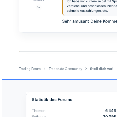
Ich habe vor kurzem selbst mit Sp
19 Aug. 2022
verdiene, und beschlossen, nicht a
schnelle Auszahlungen, etc.
14
2
Sehr amüsant Deine Kommen
3
Trading Forum
Traden.de Community
Stell dich vor!
Statistik des Forums
Themen
6.445
Beiträge
20.098