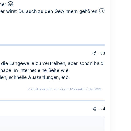
😀
nner
🙂
cher wirst Du auch zu den Gewinnern gehören
#3
 die Langeweile zu vertreiben, aber schon bald
habe im Internet eine Seite wie
len, schnelle Auszahlungen, etc.
Zuletzt bearbeitet von einem Moderator:
7 Okt. 2022
#4