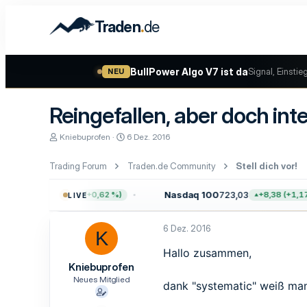
.
Traden
de
BullPower Algo V7 ist da
Signal, Einstie
NEU
Reingefallen, aber doch inter
E
E
Kniebuprofen
6 Dez. 2016
r
r
s
s
Trading Forum
Traden.de Community
Stell dich vor!
t
t
e
e
l
l
.757,64
Nasdaq 100
723,03
+47,68 (+0,62 %)
+8,38 (+1,17 %
LIVE
l
l
e
t
r
a
6 Dez. 2016
K
m
Hallo zusammen,
Kniebuprofen
Neues Mitglied
dank "systematic" weiß man