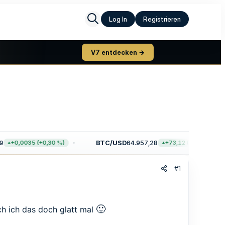
Log In
Registrieren
V7 entdecken →
BTC/USD
64.957,28
+0,0035 (+0,30 %)
+73,12 (+0,11 %)
#1
🙂
ch ich das doch glatt mal