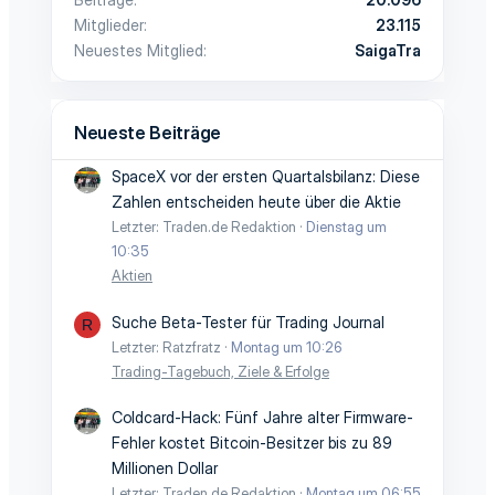
Mitglieder
23.115
Neuestes Mitglied
SaigaTra
Neueste Beiträge
SpaceX vor der ersten Quartalsbilanz: Diese
Zahlen entscheiden heute über die Aktie
Letzter: Traden.de Redaktion
Dienstag um
10:35
Aktien
Suche Beta-Tester für Trading Journal
R
Letzter: Ratzfratz
Montag um 10:26
Trading-Tagebuch, Ziele & Erfolge
Coldcard-Hack: Fünf Jahre alter Firmware-
Fehler kostet Bitcoin-Besitzer bis zu 89
Millionen Dollar
Letzter: Traden.de Redaktion
Montag um 06:55