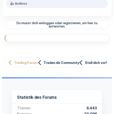
BullBoss
R
e
a
k
t
Du musst dich einloggen oder registrieren, um hier zu
i
antworten.
o
n
e
n
:
Trading Forum
Traden.de Community
Stell dich vor!
Statistik des Forums
Themen
6.443
Beiträge
20.096