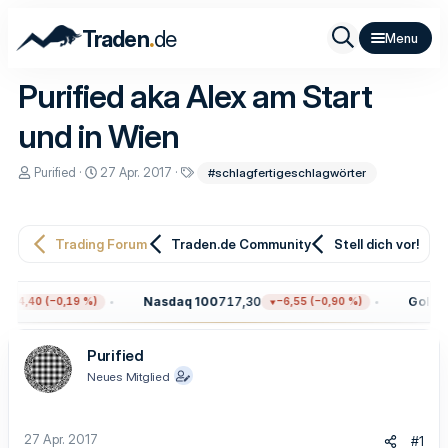
.
Traden
de
Purified aka Alex am Start
und in Wien
E
E
S
Purified
27 Apr. 2017
#schlagfertigeschlagwörter
r
r
c
s
s
h
t
t
l
e
e
a
Trading Forum
Traden.de Community
Stell dich vor!
l
l
g
l
l
w
e
t
o
r
a
r
Nasdaq 100
717,30
Gold
4.
−14,40 (−0,19 %)
−6,55 (−0,90 %)
m
t
e
Purified
Neues Mitglied
27 Apr. 2017
#1