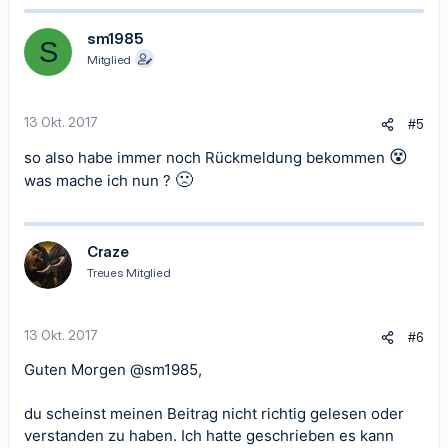
k
t
sm1985
S
i
Mitglied
o
n
e
n
13 Okt. 2017
#5
:
😵
so also habe immer noch Rückmeldung bekommen
🙁
was mache ich nun ?
Craze
Treues Mitglied
13 Okt. 2017
#6
Guten Morgen
@sm1985
,
du scheinst meinen Beitrag nicht richtig gelesen oder
verstanden zu haben. Ich hatte geschrieben es kann