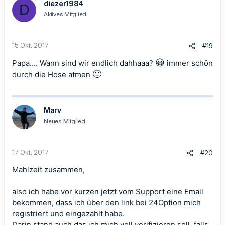
diezer1984
D
i
Aktives Mitglied
o
n
e
n
15 Okt. 2017
#19
:
😀
Papa.... Wann sind wir endlich dahhaaa?
immer schön
🙂
durch die Hose atmen
Marv
Neues Mitglied
17 Okt. 2017
#20
Mahlzeit zusammen,
also ich habe vor kurzen jetzt vom Support eine Email
bekommen, dass ich über den link bei 24Option mich
registriert und eingezahlt habe.
Darin stand auch das ich mich voll verifizieren soll, falls