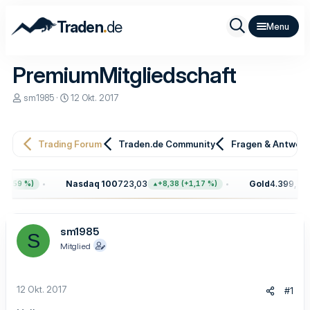
.
Traden
de
PremiumMitgliedschaft
E
E
sm1985
12 Okt. 2017
r
r
s
s
t
t
e
e
Trading Forum
Traden.de Community
Fragen & Antwor
l
l
l
l
e
t
Nasdaq 100
723,03
Gold
4.399,70
59 %)
+8,38 (+1,17 %)
+
r
a
m
sm1985
S
Mitglied
12 Okt. 2017
#1