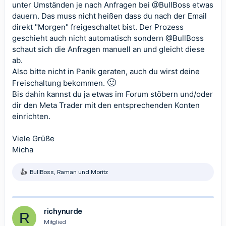
unter Umständen je nach Anfragen bei
@BullBoss
etwas
dauern. Das muss nicht heißen dass du nach der Email
direkt "Morgen" freigeschaltet bist. Der Prozess
geschieht auch nicht automatisch sondern
@BullBoss
schaut sich die Anfragen manuell an und gleicht diese
ab.
Also bitte nicht in Panik geraten, auch du wirst deine
🙂
Freischaltung bekommen.
Bis dahin kannst du ja etwas im Forum stöbern und/oder
dir den Meta Trader mit den entsprechenden Konten
einrichten.
Viele Grüße
Micha
BullBoss
,
Raman
und
Moritz
R
e
a
k
t
richynurde
R
i
Mitglied
o