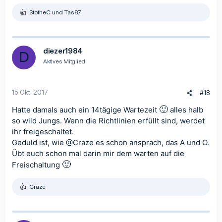
StotheC
und
Tas87
R
e
a
k
t
diezer1984
D
i
Aktives Mitglied
o
n
e
n
15 Okt. 2017
#18
:
🙂
Hatte damals auch ein 14tägige Wartezeit
alles halb
so wild Jungs. Wenn die Richtlinien erfüllt sind, werdet
ihr freigeschaltet.
Geduld ist, wie
@Craze
es schon ansprach, das A und O.
Übt euch schon mal darin mir dem warten auf die
🙂
Freischaltung
Craze
R
e
a
k
t