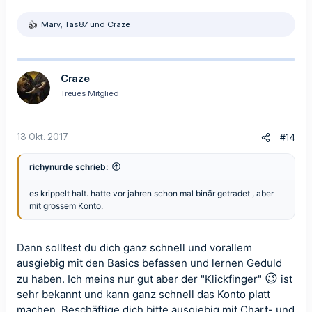
Marv
,
Tas87
und
Craze
R
e
a
k
t
Craze
i
Treues Mitglied
o
n
e
n
13 Okt. 2017
#14
:
richynurde schrieb:
es krippelt halt. hatte vor jahren schon mal binär getradet , aber
mit grossem Konto.
Dann solltest du dich ganz schnell und vorallem
ausgiebig mit den Basics befassen und lernen Geduld
😉
zu haben. Ich meins nur gut aber der "Klickfinger"
ist
sehr bekannt und kann ganz schnell das Konto platt
machen. Beschäftige dich bitte ausgiebig mit Chart- und