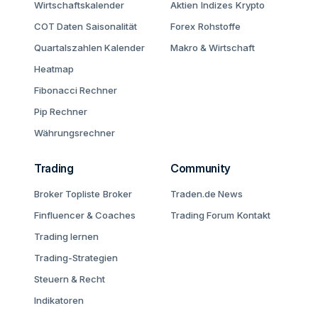
Wirtschaftskalender
Aktien
Indizes
Krypto
COT Daten
Saisonalität
Forex
Rohstoffe
Quartalszahlen Kalender
Makro & Wirtschaft
Heatmap
Fibonacci Rechner
Pip Rechner
Währungsrechner
Trading
Community
Broker Topliste
Broker
Traden.de News
Finfluencer & Coaches
Trading Forum
Kontakt
Trading lernen
Trading-Strategien
Steuern & Recht
Indikatoren