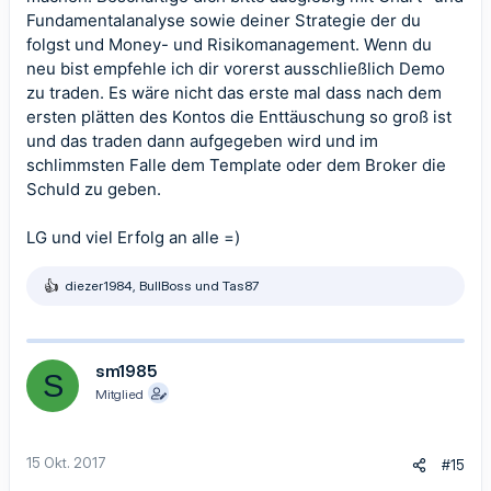
Fundamentalanalyse sowie deiner Strategie der du
folgst und Money- und Risikomanagement. Wenn du
neu bist empfehle ich dir vorerst ausschließlich Demo
zu traden. Es wäre nicht das erste mal dass nach dem
ersten plätten des Kontos die Enttäuschung so groß ist
und das traden dann aufgegeben wird und im
schlimmsten Falle dem Template oder dem Broker die
Schuld zu geben.
LG und viel Erfolg an alle =)
diezer1984
,
BullBoss
und
Tas87
R
e
a
k
t
sm1985
S
i
Mitglied
o
n
e
n
15 Okt. 2017
#15
: