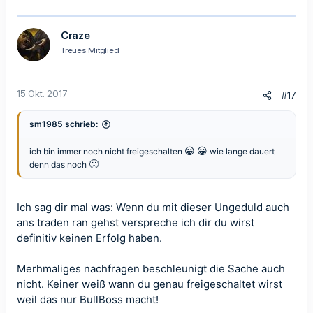
a
k
t
Craze
i
Treues Mitglied
o
n
e
n
15 Okt. 2017
#17
:
sm1985 schrieb:
😀
😀
ich bin immer noch nicht freigeschalten
wie lange dauert
🙁
denn das noch
Ich sag dir mal was: Wenn du mit dieser Ungeduld auch
ans traden ran gehst verspreche ich dir du wirst
definitiv keinen Erfolg haben.
Merhmaliges nachfragen beschleunigt die Sache auch
nicht. Keiner weiß wann du genau freigeschaltet wirst
weil das nur BullBoss macht!