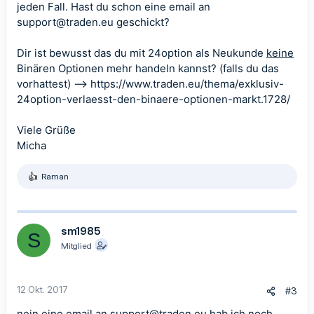
jeden Fall. Hast du schon eine email an
support@traden.eu
geschickt?
Dir ist bewusst das du mit 24option als Neukunde
keine
Binären Optionen mehr handeln kannst? (falls du das
vorhattest) -->
https://www.traden.eu/thema/exklusiv-
24option-verlaesst-den-binaere-optionen-markt.1728/
Viele Grüße
Micha
Raman
R
e
a
k
t
sm1985
S
i
Mitglied
o
n
e
n
12 Okt. 2017
#3
:
nein eine email an
support@traden.eu
hab ich noch