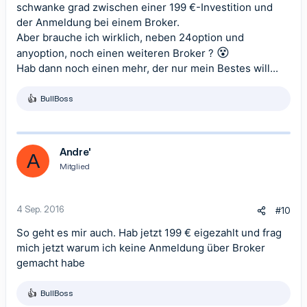
schwanke grad zwischen einer 199 €-Investition und
der Anmeldung bei einem Broker.
Aber brauche ich wirklich, neben 24option und
😵
anyoption, noch einen weiteren Broker ?
Hab dann noch einen mehr, der nur mein Bestes will...
BullBoss
R
e
a
k
t
Andre'
A
i
Mitglied
o
n
e
n
4 Sep. 2016
#10
:
So geht es mir auch. Hab jetzt 199 € eigezahlt und frag
mich jetzt warum ich keine Anmeldung über Broker
gemacht habe
BullBoss
R