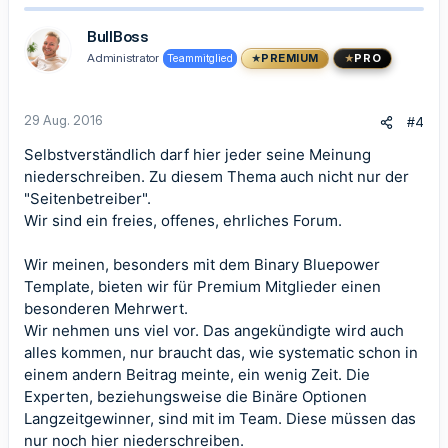
k
t
BullBoss
i
Administrator
Teammitglied
PREMIUM
PRO
o
n
e
n
29 Aug. 2016
#4
:
Selbstverständlich darf hier jeder seine Meinung
niederschreiben. Zu diesem Thema auch nicht nur der
"Seitenbetreiber".
Wir sind ein freies, offenes, ehrliches Forum.
Wir meinen, besonders mit dem Binary Bluepower
Template, bieten wir für Premium Mitglieder einen
besonderen Mehrwert.
Wir nehmen uns viel vor. Das angekündigte wird auch
alles kommen, nur braucht das, wie
systematic
schon in
einem andern Beitrag meinte, ein wenig Zeit. Die
Experten, beziehungsweise die Binäre Optionen
Langzeitgewinner, sind mit im Team. Diese müssen das
nur noch hier niederschreiben.