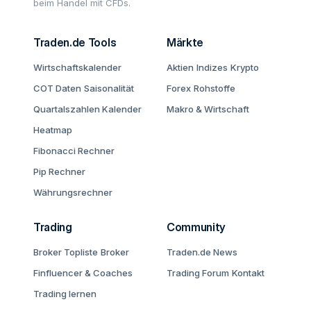
beim Handel mit CFDs.
Traden.de Tools
Märkte
Wirtschaftskalender
Aktien
Indizes
Krypto
COT Daten
Saisonalität
Forex
Rohstoffe
Quartalszahlen Kalender
Makro & Wirtschaft
Heatmap
Fibonacci Rechner
Pip Rechner
Währungsrechner
Trading
Community
Broker Topliste
Broker
Traden.de News
Finfluencer & Coaches
Trading Forum
Kontakt
Trading lernen