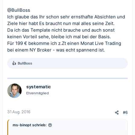
@BullBoss
Ich glaube das Ihr schon sehr ernsthafte Absichten und
Ziele hier habt Es braucht nun mal alles seine Zeit.
Da ich das Template nicht brauche und auch sonst
keinen Vorteil sehe, bleibe ich mal bei der Basis.
Für 199 € bekomme ich z.Zt einen Monat Live Trading
bei einem NY Broker - was echt spannend ist.
BullBoss
R
e
a
k
t
systematic
i
Ehrenmitglied
o
n
e
n
31 Aug. 2016
#6
:
ms-binopt schrieb: