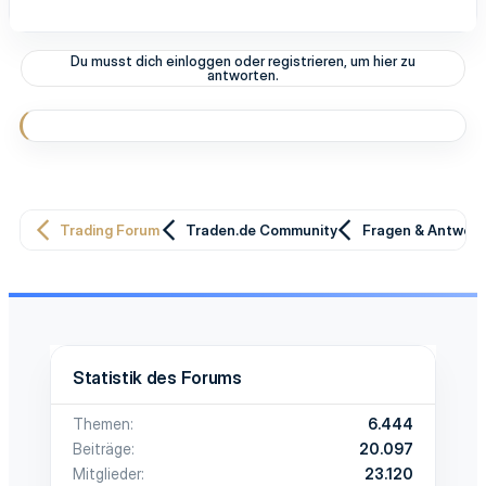
e
a
k
t
Du musst dich einloggen oder registrieren, um hier zu
i
antworten.
o
n
e
n
:
Trading Forum
Traden.de Community
Fragen & Antwor
Statistik des Forums
Themen
6.444
Beiträge
20.097
Mitglieder
23.120