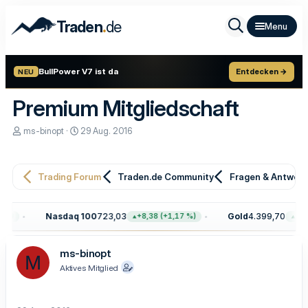
.
Traden
de
BullPower V7 ist da
Entdecken →
NEU
Premium Mitgliedschaft
E
E
ms-binopt
29 Aug. 2016
r
r
s
s
t
t
e
e
Trading Forum
Traden.de Community
Fragen & Antwor
l
l
l
l
e
t
Nasdaq 100
723,03
Gold
4.399,70
+8,38 (+1,17 %)
+100,10
r
a
m
ms-binopt
M
Aktives Mitglied