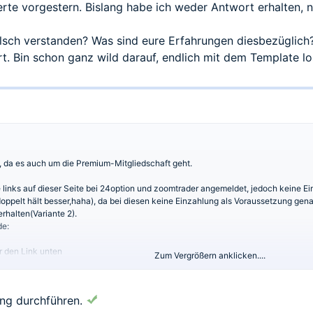
ierte vorgestern. Bislang habe ich weder Antwort erhalten
alsch verstanden? Was sind eure Erfahrungen diesbezüglich
rt. Bin schon ganz wild darauf, endlich mit dem Template 
, da es auch um die Premium-Mitgliedschaft geht.
inks auf dieser Seite bei 24option und zoomtrader angemeldet, jedoch keine Einz
oppelt hält besser,haha), da bei diesen keine Einzahlung als Voraussetzung ge
halten(Variante 2).
de:
er den Link unten
Zum Vergrößern anklicken....
und Broker an
support@traden.eu
um frei
rung durchführen.
 diese Weise bei Zoomtrader und 24option angemeldet und dies sodann
support@