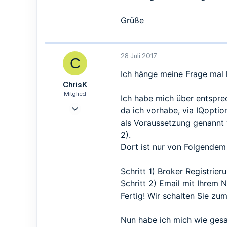
Grüße
28 Juli 2017
C
Ich hänge meine Frage mal 
ChrisK
Mitglied
Ich habe mich über entspre
26 Juli 2017
da ich vorhabe, via IQoptio
14
als Voraussetzung genannt
9
2).
3
Dort ist nur von Folgendem
Schritt 1) Broker Registrie
Schritt 2) Email mit Ihrem
Fertig! Wir schalten Sie zu
Nun habe ich mich wie ges