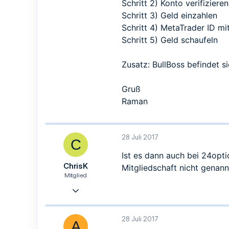
Schritt 2) Konto verifizieren
habe ich weder Antwort erhalten,
Habe ich vielleicht etwas falsch 
Schritt 3) Geld einzahlen
Vielen Dank für jede Antwort. Bin
Schritt 4) MetaTrader ID m
Schritt 5) Geld schaufeln
Zusatz: BullBoss befindet s
Gruß
Raman
28 Juli 2017
C
Ist es dann auch bei 24opti
ChrisK
Mitgliedschaft nicht genann
Mitglied
26 Juli 2017
14
9
28 Juli 2017
A
3