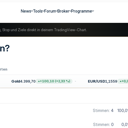
News
Tools
Forum
Broker
Programme
g, Stop und Ziele direkt in deinem TradingView-Chart.
en?
rten
Gold
4.399,70
EUR/USD
1,1559
+100,10 (+2,33 %)
+0,0035 (
Stimmen:
4
100,
Stimmen:
0
0,