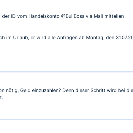
 noch die Premium-Mitgliedschaft bzw Zugang zum Template.
verstanden? Was sind eure Erfahrungen diesbezüglich?
🙂
 schon ganz wild darauf, endlich mit dem Template loslegen zu können
it der ID vom Handelskonto
@BullBoss
via Mail mitteilen
ich im Urlaub, er wird alle Anfragen ab Montag, den 31.07.
on nötig, Geld einzuzahlen? Denn dieser Schritt wird bei d
t.