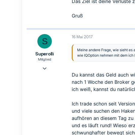
Das Ziel ist deine Verluste 
28
München
Gruß
16 Mai 2017
S
Meine andere Frage, wie sieht es 
Superolli
wie
IQOption
nehmen mit dem ich
Mitglied
10 Mai 2016
19
Du kannst das Geld auch wie
10
nach 1 Woche den Broker ge
3
ich weiß, kannst du natürli
55
Ich trade schon seit Version
und viele suchen den Haken
aufhören an diesem Tag zu 
und es läuft rund! Wieso er
schwunghafter bewegt sich 