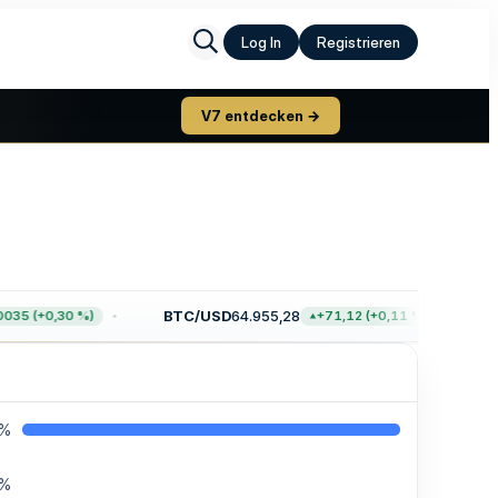
Log In
Registrieren
V7 entdecken →
BTC/USD
64.955,28
ETH/
+0,30 %)
+71,12 (+0,11 %)
0%
0%