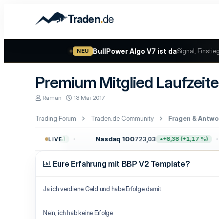
.
Traden
de
BullPower Algo V7 ist da
Signal, Einstie
NEU
Premium Mitglied Laufzeit
E
E
Raman
13 Mai 2017
r
r
s
s
Trading Forum
Traden.de Community
Fragen & Antwo
t
t
e
e
l
l
Nasdaq 100
723,03
+47,68 (+0,62 %)
+8,38 (+1,17 %)
LIVE
l
l
e
t
r
a
Eure Erfahrung mit BBP V2 Template?
m
Ja ich verdiene Geld und habe Erfolge damit
Nein, ich hab keine Erfolge