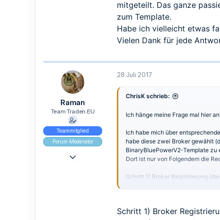
mitgeteilt. Das ganze pass
zum Template.
Habe ich vielleicht etwas f
Vielen Dank für jede Antwo
28 Juli 2017
ChrisK schrieb:
Raman
Team Traden.EU
Ich hänge meine Frage mal hier an
Teammitglied
Ich habe mich über entsprechende l
habe diese zwei Broker gewählt (d
Forum Moderator
BinaryBluePowerV2-Template zu er
9 Mai 2017
Dort ist nur von Folgendem die Re
965
Schritt 1) Broker Registrierung üb
839
Schritt 2) Email mit Ihrem Namen 
93
Fertig! Wir schalten Sie zum Premi
Schritt 1) Broker Registrie
Nun habe ich mich wie gesagt auf