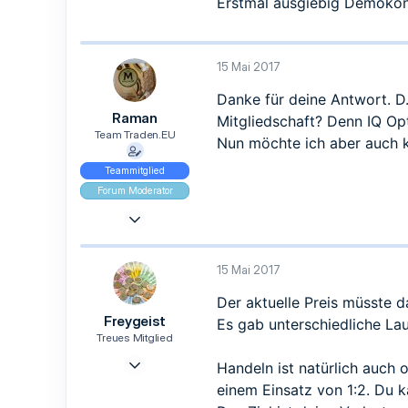
Erstmal ausgiebig Demokon
15 Mai 2017
Danke für deine Antwort. D
Raman
Mitgliedschaft? Denn IQ Opt
Team Traden.EU
Nun möchte ich aber auch 
Teammitglied
Forum Moderator
9 Mai 2017
965
839
15 Mai 2017
93
Der aktuelle Preis müsste d
Freygeist
Es gab unterschiedliche Lau
Treues Mitglied
4 Feb. 2017
Handeln ist natürlich auch 
113
einem Einsatz von 1:2. Du 
81