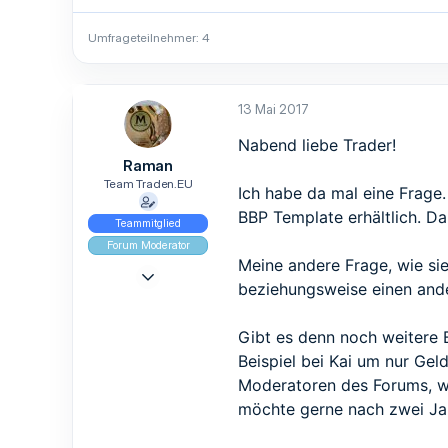
Umfrageteilnehmer
4
13 Mai 2017
Nabend liebe Trader!
Raman
Team Traden.EU
Ich habe da mal eine Frage.
BBP Template erhältlich. Da
Teammitglied
Forum Moderator
Meine andere Frage, wie sie
9 Mai 2017
beziehungsweise einen and
965
839
Gibt es denn noch weitere B
93
Beispiel bei Kai um nur Gel
Moderatoren des Forums, wi
möchte gerne nach zwei Jah