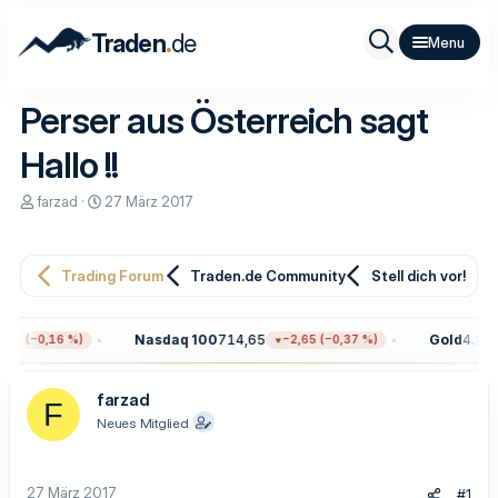
.
Traden
de
Perser aus Österreich sagt
Hallo !!
E
E
farzad
27 März 2017
r
r
s
s
t
t
e
e
Trading Forum
Traden.de Community
Stell dich vor!
l
l
l
l
e
t
Nasdaq 100
714,65
Gold
4.299,
17 (−0,16 %)
−2,65 (−0,37 %)
r
a
m
farzad
F
Neues Mitglied
27 März 2017
#1