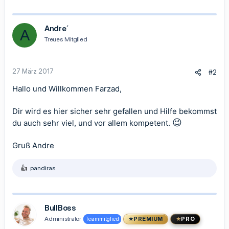
e
a
k
t
Andre´
A
i
Treues Mitglied
o
n
e
n
27 März 2017
#2
:
Hallo und Willkommen Farzad,
Dir wird es hier sicher sehr gefallen und Hilfe bekommst
😉
du auch sehr viel, und vor allem kompetent.
Gruß Andre
pandiras
R
e
a
k
t
BullBoss
i
Administrator
Teammitglied
PREMIUM
PRO
o
n