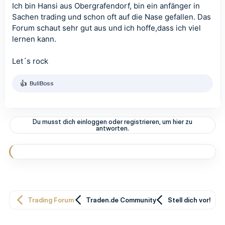
Ich bin Hansi aus Obergrafendorf, bin ein anfänger in
Sachen trading und schon oft auf die Nase gefallen. Das
Forum schaut sehr gut aus und ich hoffe,dass ich viel
lernen kann.
Let´s rock
BullBoss
R
e
a
k
t
Du musst dich einloggen oder registrieren, um hier zu
i
antworten.
o
n
e
n
:
Trading Forum
Traden.de Community
Stell dich vor!