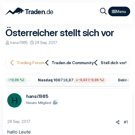
.
Traden
de
Österreicher stellt sich vor
E
E
hansi1985
28 Sep. 2017
r
r
s
s
t
t
e
e
Trading Forum
Traden.de Community
Stell dich vor!
l
l
l
l
e
t
Nasdaq 100
716,87
Gold
4.322
,46 (+0,06 %)
−0,43 (−0,06 %)
r
a
m
hansi1985
H
Neues Mitglied
28 Sep. 2017
#1
hallo Leute