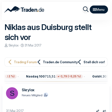
.
Traden
de
Niklas aus Duisburg stellt
sich vor
E
E
Skrylox
31 Mai 2017
r
r
s
s
t
t
e
e
Trading Forum
Traden.de Community
Stell dich vor!
l
l
l
l
e
t
Nasdaq 100
715,51
Gold
4.305,10
(−0,12 %)
−1,79 (−0,25 %)
r
a
m
Skrylox
S
Neues Mitglied
31 Mai 2017
#1