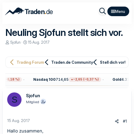
.
Traden
de
Neuling Sjofun stellt sich vor.
E
E
Sjofun
15 Aug. 2017
r
r
s
s
t
t
e
e
Trading Forum
Traden.de Community
Stell dich vor!
l
l
l
l
e
t
Nasdaq 100
714,65
Gold
4.376,2
 (−0,18 %)
−2,65 (−0,37 %)
r
a
m
Sjofun
S
Mitglied
15 Aug. 2017
#1
Hallo zusammen,