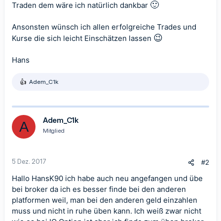
🙂
Traden dem wäre ich natürlich dankbar
Ansonsten wünsch ich allen erfolgreiche Trades und
😉
Kurse die sich leicht Einschätzen lassen
Hans
Adem_C1k
R
e
a
k
t
Adem_C1k
A
i
Mitglied
o
n
e
n
5 Dez. 2017
#2
:
Hallo HansK90 ich habe auch neu angefangen und übe
bei broker da ich es besser finde bei den anderen
platformen weil, man bei den anderen geld einzahlen
muss und nicht in ruhe üben kann. Ich weiß zwar nicht