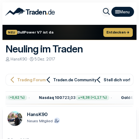
.
Traden
de
BullPower V7 ist da
Entdecken →
NEU
Neuling im Traden
E
E
HansK90
5 Dez. 2017
r
r
s
s
t
t
e
e
Trading Forum
Traden.de Community
Stell dich vor!
l
l
l
l
e
t
Nasdaq 100
723,03
Gold
4.399
,68 (+0,62 %)
+8,38 (+1,17 %)
r
a
m
HansK90
Neues Mitglied