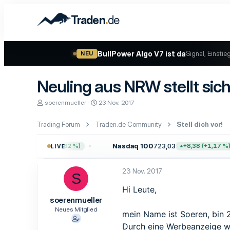
.
Traden
de
BullPower Algo V7 ist da
Signal, Einstie
NEU
Neuling aus NRW stellt sich
E
E
soerenmueller
23 Nov. 2017
r
r
s
s
Trading Forum
Traden.de Community
Stell dich vor!
t
t
e
e
l
l
7,64
Nasdaq 100
723,03
+47,68 (+0,62 %)
+8,38 (+1,17 %)
LIVE
l
l
e
t
r
a
23 Nov. 2017
S
m
Hi Leute,
soerenmueller
Neues Mitglied
mein Name ist Soeren, bin 
Durch eine Werbeanzeige w