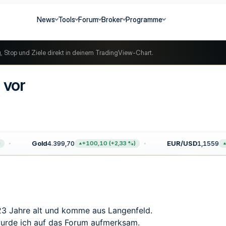
News
Tools
Forum
Broker
Programme
g, Stop und Ziele direkt in deinem TradingView-Chart.
 vor
Gold
4.399,70
EUR/USD
1,1559
+100,10 (+2,33 %)
+0
23 Jahre alt und komme aus Langenfeld.
urde ich auf das Forum aufmerksam.