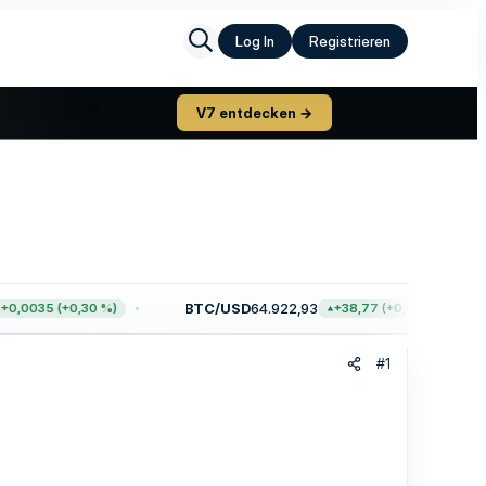
Log In
Registrieren
V7 entdecken →
BTC/USD
64.922,93
,0035 (+0,30 %)
+38,77 (+0,06 %)
#1