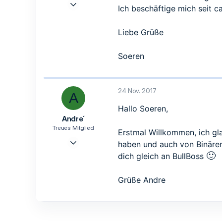
23 Nov. 2017
Ich beschäftige mich seit 
1
0
Liebe Grüße
1
Soeren
24 Nov. 2017
A
Hallo Soeren,
Andre´
Treues Mitglied
Erstmal Willkommen, ich gla
12 März 2017
haben und auch von Binären
95
🙂
dich gleich an BullBoss
39
18
Grüße Andre