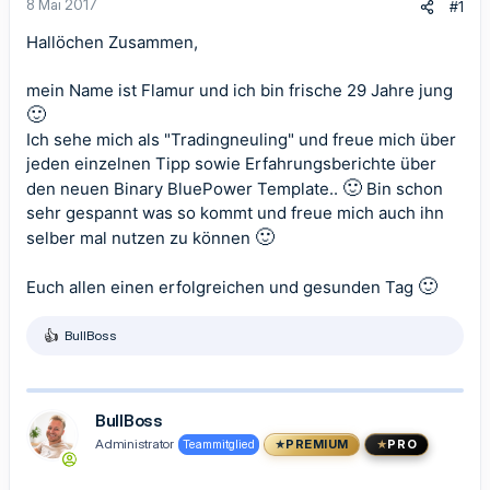
8 Mai 2017
#1
Hallöchen Zusammen,
mein Name ist Flamur und ich bin frische 29 Jahre jung
🙂
Ich sehe mich als "Tradingneuling" und freue mich über
jeden einzelnen Tipp sowie Erfahrungsberichte über
🙂
den neuen Binary BluePower Template..
Bin schon
sehr gespannt was so kommt und freue mich auch ihn
🙂
selber mal nutzen zu können
🙂
Euch allen einen erfolgreichen und gesunden Tag
BullBoss
R
e
a
k
t
BullBoss
i
Administrator
Teammitglied
PREMIUM
PRO
o
n
e