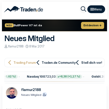
.
Traden
de
BullPower V7 ist da
Entdecken →
NEU
Neues Mitglied
E
E
flamur2188
8 Mai 2017
r
r
s
s
t
t
e
e
Trading Forum
Traden.de Community
Stell dich vor!
l
l
l
l
e
t
Nasdaq 100
723,03
Gold
4.399,7
 (+0,62 %)
+8,38 (+1,17 %)
r
a
m
flamur2188
Neues Mitglied