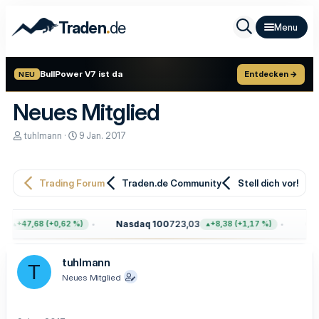
.
Traden
de
BullPower V7 ist da
Entdecken →
NEU
Neues Mitglied
E
E
tuhlmann
9 Jan. 2017
r
r
s
s
t
t
e
e
Trading Forum
Traden.de Community
Stell dich vor!
l
l
l
l
e
t
4
Nasdaq 100
723,03
Gol
+47,68 (+0,62 %)
+8,38 (+1,17 %)
r
a
m
tuhlmann
T
Neues Mitglied