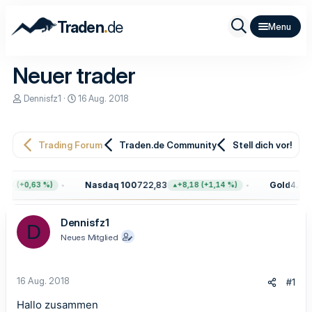
.
Traden
de
Neuer trader
E
E
Dennisfz1
16 Aug. 2018
r
r
s
s
t
t
e
e
Trading Forum
Traden.de Community
Stell dich vor!
l
l
l
l
e
t
Nasdaq 100
722,83
Gold
4.413
53 (+0,63 %)
+8,18 (+1,14 %)
r
a
m
Dennisfz1
D
Neues Mitglied
16 Aug. 2018
#1
Hallo zusammen