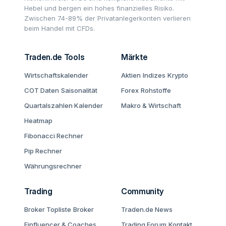
Hebel und bergen ein hohes finanzielles Risiko.
Zwischen 74-89% der Privatanlegerkonten verlieren
beim Handel mit CFDs.
Traden.de Tools
Märkte
Wirtschaftskalender
Aktien
Indizes
Krypto
COT Daten
Saisonalität
Forex
Rohstoffe
Quartalszahlen Kalender
Makro & Wirtschaft
Heatmap
Fibonacci Rechner
Pip Rechner
Währungsrechner
Trading
Community
Broker Topliste
Broker
Traden.de News
Finfluencer & Coaches
Trading Forum
Kontakt