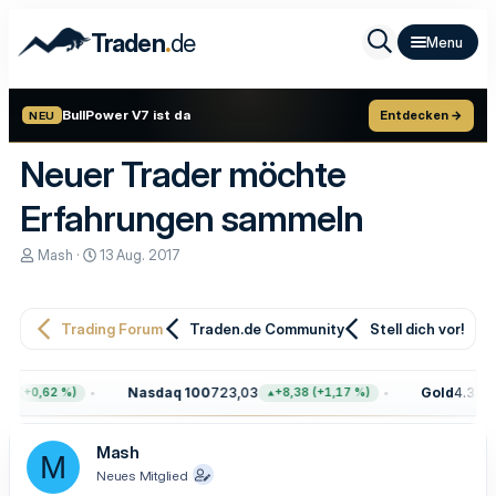
.
Traden
de
BullPower V7 ist da
Entdecken →
NEU
Neuer Trader möchte
Erfahrungen sammeln
E
E
Mash
13 Aug. 2017
r
r
s
s
t
t
e
e
Trading Forum
Traden.de Community
Stell dich vor!
l
l
l
l
e
t
Nasdaq 100
723,03
Gold
4.399,
8 (+0,62 %)
+8,38 (+1,17 %)
r
a
m
Mash
M
Neues Mitglied