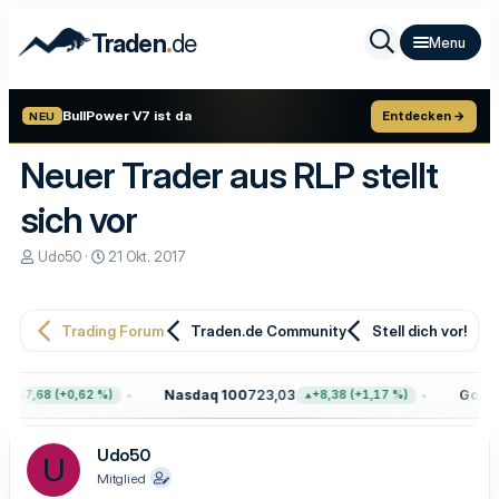
.
Traden
de
BullPower V7 ist da
Entdecken →
NEU
Neuer Trader aus RLP stellt
sich vor
E
E
Udo50
21 Okt. 2017
r
r
s
s
t
t
e
e
Trading Forum
Traden.de Community
Stell dich vor!
l
l
l
l
e
t
Nasdaq 100
723,03
Gold
4.
+47,68 (+0,62 %)
+8,38 (+1,17 %)
r
a
m
Udo50
U
Mitglied