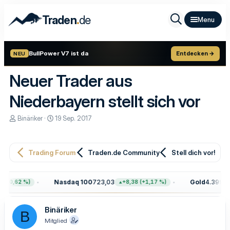
.
Traden
de
BullPower V7 ist da
Entdecken →
NEU
Neuer Trader aus
Niederbayern stellt sich vor
E
E
Binäriker
19 Sep. 2017
r
r
s
s
t
t
e
e
Trading Forum
Traden.de Community
Stell dich vor!
l
l
l
l
e
t
Nasdaq 100
723,03
Gold
4.399,70
(+0,62 %)
+8,38 (+1,17 %)
r
a
m
Binäriker
B
Mitglied