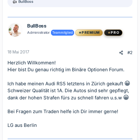
BullBoss
R
e
a
k
t
BullBoss
i
Administrator
Teammitglied
PREMIUM
PRO
o
n
e
n
18 Mai 2017
#2
:
Herzlich Willkommen!
Hier bist Du genau richtig im Binäre Optionen Forum.
😀
Ich habe meinen Audi RS5 letztens in Zürich gekauft
Schweizer Qualität ist 1A. Die Autos sind sehr gepflegt,
😀
dank der hohen Strafen fürs zu schnell fahren u.s.w
Bei Fragen zum Traden helfe ich Dir immer gerne!
LG aus Berlin