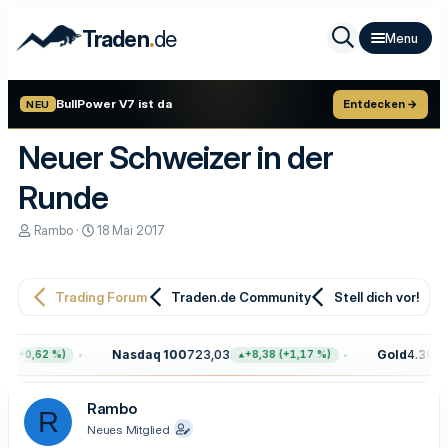
.
Traden
de
BullPower V7 ist da
Entdecken →
NEU
Neuer Schweizer in der
Runde
E
E
Rambo
18 Mai 2017
r
r
s
s
t
t
e
e
Trading Forum
Traden.de Community
Stell dich vor!
l
l
l
l
e
t
Nasdaq 100
723,03
Gold
4.399,7
 (+0,62 %)
+8,38 (+1,17 %)
r
a
m
Rambo
R
Neues Mitglied