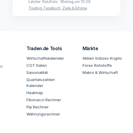
Letzter: Ratzfratz
Montag um 10:26
Trading-Tagebuch, Ziele & Erfolge
Traden.de Tools
Märkte
Wirtschaftskalender
Aktien
Indizes
Krypto
COT Daten
Forex
Rohstoffe
el
Saisonalität
Makro & Wirtschaft
Quartalszahlen
Kalender
Heatmap
Fibonacci Rechner
Pip Rechner
Währungsrechner