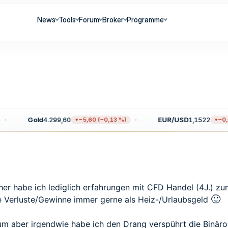
News
Tools
Forum
Broker
Programme
Gold
4.299,60
EUR/USD
1,1522
−5,60 (−0,13 %)
−0,00
sher habe ich lediglich erfahrungen mit CFD Handel (4J.) zum
🙂
e Verluste/Gewinne immer gerne als Heiz-/Urlaubsgeld
rum aber irgendwie habe ich den Drang verspührt die Binär