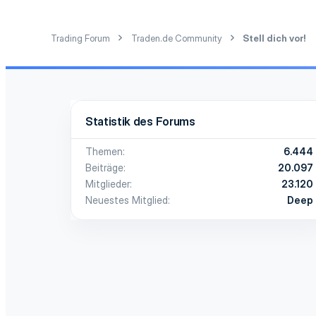
e
www.traden.de
n
:
Trading Forum
Traden.de Community
Stell dich vor!
Statistik des Forums
Themen
6.444
Beiträge
20.097
Mitglieder
23.120
Neuestes Mitglied
Deep