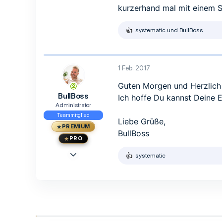
2
kurzerhand mal mit einem S
3
39
systematic
und
BullBoss
R
e
a
k
t
1 Feb. 2017
i
o
Guten Morgen und Herzlich
n
BullBoss
Ich hoffe Du kannst Deine 
e
n
Administrator
:
Teammitglied
Liebe Grüße,
PREMIUM
BullBoss
PRO
23 Mai 2015
systematic
R
1.473
e
a
1.239
k
113
t
i
33
o
Berlin
n