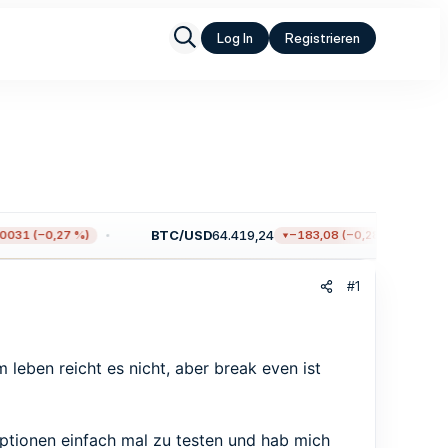
Log In
Registrieren
BTC/USD
64.419,24
31 (−0,27 %)
−183,08 (−0,28 %)
#1
 leben reicht es nicht, aber break even ist
optionen einfach mal zu testen und hab mich