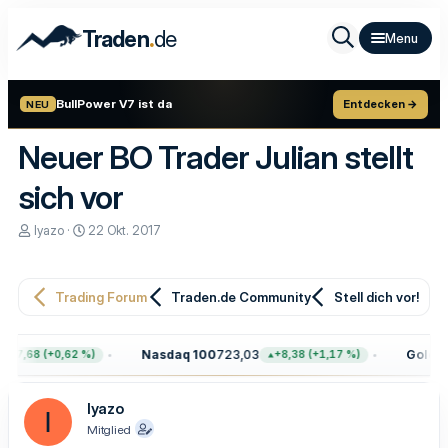
.
Traden
de
BullPower V7 ist da
Entdecken →
NEU
Neuer BO Trader Julian stellt
sich vor
E
E
Iyazo
22 Okt. 2017
r
r
s
s
t
t
e
e
Trading Forum
Traden.de Community
Stell dich vor!
l
l
l
l
e
t
Nasdaq 100
723,03
Gold
4.3
47,68 (+0,62 %)
+8,38 (+1,17 %)
r
a
m
Iyazo
I
Mitglied