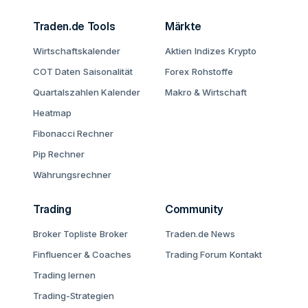
Traden.de Tools
Märkte
Wirtschaftskalender
Aktien
Indizes
Krypto
COT Daten
Saisonalität
Forex
Rohstoffe
Quartalszahlen Kalender
Makro & Wirtschaft
Heatmap
Fibonacci Rechner
Pip Rechner
Währungsrechner
Trading
Community
Broker Topliste
Broker
Traden.de News
Finfluencer & Coaches
Trading Forum
Kontakt
Trading lernen
Trading-Strategien