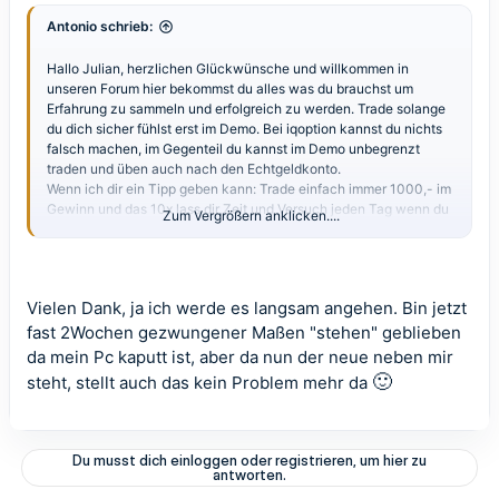
Antonio schrieb:
Hallo Julian, herzlichen Glückwünsche und willkommen in
unseren Forum hier bekommst du alles was du brauchst um
Erfahrung zu sammeln und erfolgreich zu werden. Trade solange
du dich sicher fühlst erst im Demo. Bei iqoption kannst du nichts
falsch machen, im Gegenteil du kannst im Demo unbegrenzt
traden und üben auch nach den Echtgeldkonto.
Wenn ich dir ein Tipp geben kann: Trade einfach immer 1000,- im
Gewinn und das 10x lass dir Zeit und Versuch jeden Tag wenn du
Zum Vergrößern anklicken....
Daytrader bist natürlich immer ein kleines Gewinn mitzunehmen.
Mach dich mit dem Broker vertraut lerne ein Sicherheitsgefühl zu
entwickeln und vor allem nicht zocken sondern traden lass dir
Zeit. Im B.O gibt es jeden Tag immer wieder Möglichkeiten
Vielen Dank, ja ich werde es langsam angehen. Bin jetzt
Gewinne zu erzielen. Nicht hetzen wenn du verlierst einfach
aufhören ....am nächsten Tag weitermachen. Martingale ist nichts
fast 2Wochen gezwungener Maßen "stehen" geblieben
für Anfänger fürs Echtgeldkonto ist es eine sichere Pleite
da mein Pc kaputt ist, aber da nun der neue neben mir
innerhalb kürzester zeit.Mein Motto lautet weniger ist mehr die
🙂
steht, stellt auch das kein Problem mehr da
Zeit sagt dir ob du Erfolg haben wirst, ich habe ein Jahr auf Demo
getradet.
Viel Spaß und viel Erfolg!
Bei Fragen stehen wir dir immer zu Verfügung
Du musst dich einloggen oder registrieren, um hier zu
antworten.
Gruß