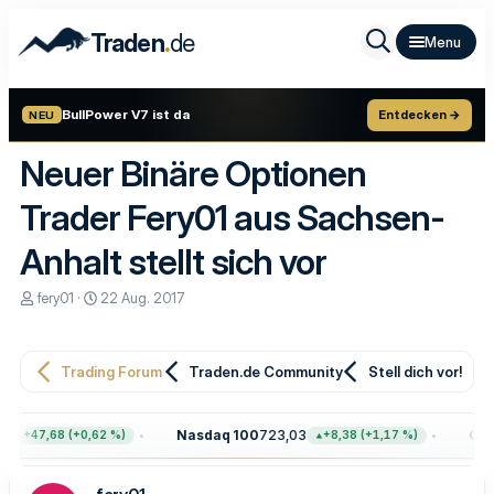
.
Traden
de
BullPower V7 ist da
Entdecken →
NEU
Neuer Binäre Optionen
Trader Fery01 aus Sachsen-
Anhalt stellt sich vor
E
E
fery01
22 Aug. 2017
r
r
s
s
t
t
e
e
Trading Forum
Traden.de Community
Stell dich vor!
l
l
l
l
e
t
Nasdaq 100
723,03
Gold
+47,68 (+0,62 %)
+8,38 (+1,17 %)
r
a
m