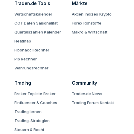
Traden.de Tools
Märkte
Wirtschaftskalender
Aktien
Indizes
Krypto
COT Daten
Saisonalität
Forex
Rohstoffe
Quartalszahlen Kalender
Makro & Wirtschaft
Heatmap
Fibonacci Rechner
Pip Rechner
Währungsrechner
Trading
Community
Broker Topliste
Broker
Traden.de News
Finfluencer & Coaches
Trading Forum
Kontakt
Trading lernen
Trading-Strategien
Steuern & Recht