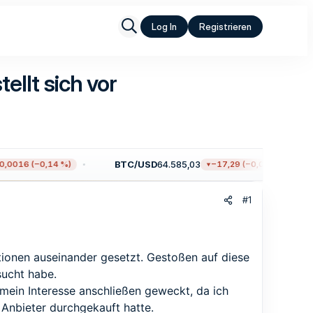
Log In
Registrieren
llt sich vor
BTC/USD
64.585,03
0016 (−0,14 %)
−17,29 (−0,03 %)
#1
tionen auseinander gesetzt. Gestoßen auf diese
sucht habe.
 mein Interesse anschließen geweckt, da ich
Anbieter durchgekauft hatte.