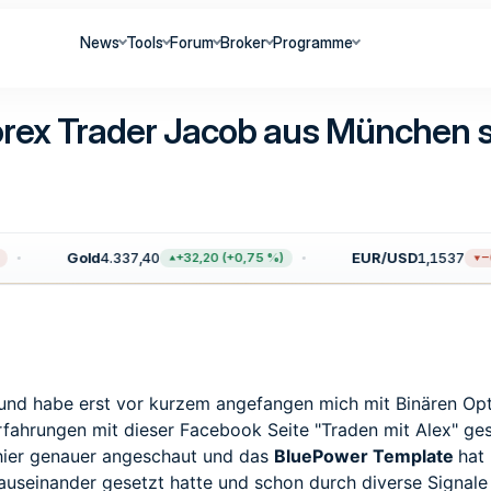
News
Tools
Forum
Broker
Programme
rex Trader Jacob aus München ste
Gold
4.337,40
EUR/USD
1,1537
+32,20 (+0,75 %)
−0,
t und habe erst vor kurzem angefangen mich mit Binären Op
 Erfahrungen mit dieser Facebook Seite "
Traden
mit Alex" ge
hier genauer angeschaut und das
BluePower Template
hat
useinander gesetzt hatte und schon durch diverse Signale 