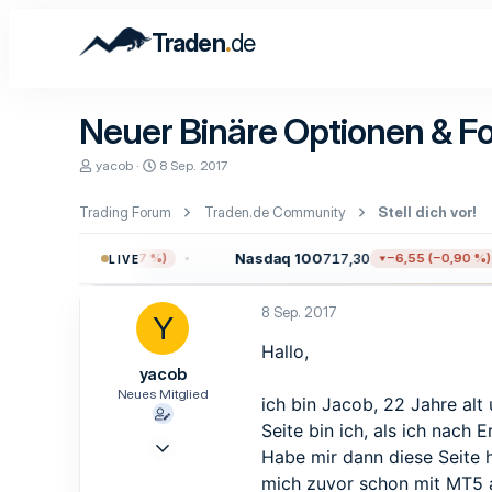
.
Traden
de
Neuer Binäre Optionen & Fo
E
E
yacob
8 Sep. 2017
r
r
s
s
Trading Forum
Traden.de Community
Stell dich vor!
t
t
e
e
l
l
3,55
Nasdaq 100
717,30
−12,97 (−0,17 %)
−6,55 (−0,90 %)
LIVE
l
l
e
t
r
a
8 Sep. 2017
Y
m
Hallo,
yacob
Neues Mitglied
ich bin Jacob, 22 Jahre al
Seite bin ich, als ich nach
7 Sep. 2017
Habe mir dann diese Seite 
2
mich zuvor schon mit MT5 a