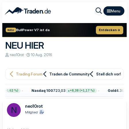
.
Traden
de
BullPower V7 ist da
Entdecken →
NEU
NEU HIER
E
E
neo10rot
10 Aug. 2016
r
r
s
s
t
t
e
e
Trading Forum
Traden.de Community
Stell dich vor!
l
l
l
l
e
t
Nasdaq 100
723,03
Gold
4.399,7
 (+0,62 %)
+8,38 (+1,17 %)
r
a
m
neo10rot
N
Mitglied