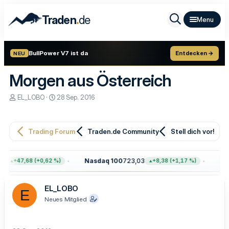
.
Traden
de
BullPower V7 ist da
Entdecken →
NEU
Morgen aus Österreich
E
E
EL_LOBO
28 Sep. 2016
r
r
s
s
t
t
e
e
Trading Forum
Traden.de Community
Stell dich vor!
l
l
l
l
e
t
4
Nasdaq 100
723,03
Gol
+47,68 (+0,62 %)
+8,38 (+1,17 %)
r
a
m
EL_LOBO
E
Neues Mitglied