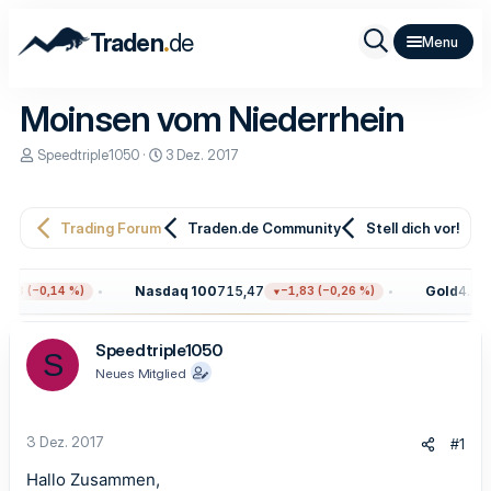
.
Traden
de
Moinsen vom Niederrhein
E
E
Speedtriple1050
3 Dez. 2017
r
r
s
s
t
t
e
e
Trading Forum
Traden.de Community
Stell dich vor!
l
l
l
l
e
t
Nasdaq 100
715,47
Gold
4.305
,88 (−0,14 %)
−1,83 (−0,26 %)
r
a
m
Speedtriple1050
S
Neues Mitglied
3 Dez. 2017
#1
Hallo Zusammen,