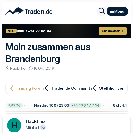
.
Traden
de
BullPower V7 ist da
Entdecken →
NEU
Moin zusammen aus
Brandenburg
E
E
HackThor
16 Okt. 2016
r
r
s
s
t
t
e
e
Trading Forum
Traden.de Community
Stell dich vor!
l
l
l
l
e
t
Nasdaq 100
723,03
Gold
4.399,
8 (+0,62 %)
+8,38 (+1,17 %)
r
a
m
HackThor
H
Mitglied