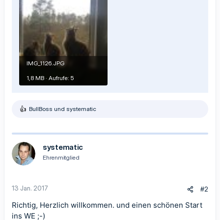
IMG_1126.JPG
1,8 MB · Aufrufe: 5
BullBoss
und
systematic
R
e
a
k
t
systematic
i
Ehrenmitglied
o
n
e
n
13 Jan. 2017
#2
:
Richtig, Herzlich willkommen. und einen schönen Start
ins WE ;-)