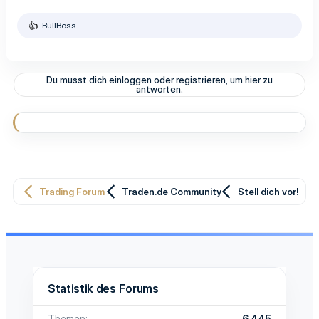
BullBoss
R
e
a
k
t
Du musst dich einloggen oder registrieren, um hier zu
i
antworten.
o
n
e
n
:
Trading Forum
Traden.de Community
Stell dich vor!
Statistik des Forums
Themen
6.445