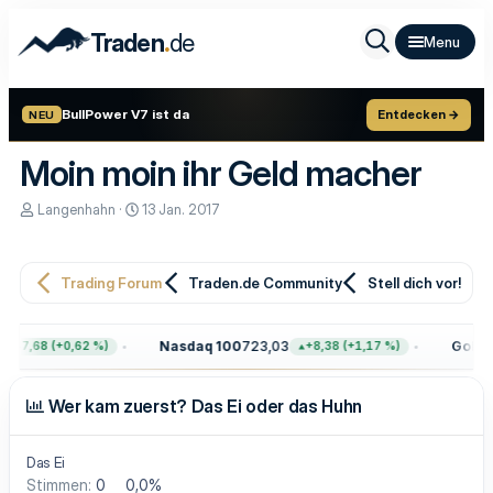
.
Traden
de
BullPower V7 ist da
Entdecken →
NEU
Moin moin ihr Geld macher
E
E
Langenhahn
13 Jan. 2017
r
r
s
s
t
t
e
e
Trading Forum
Traden.de Community
Stell dich vor!
l
l
l
l
e
t
Nasdaq 100
723,03
Gold
4.
+47,68 (+0,62 %)
+8,38 (+1,17 %)
r
a
m
Wer kam zuerst? Das Ei oder das Huhn
Das Ei
Stimmen:
0
0,0%