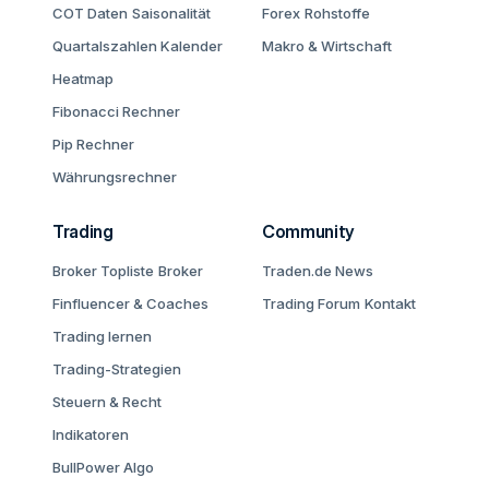
COT Daten
Saisonalität
Forex
Rohstoffe
Quartalszahlen Kalender
Makro & Wirtschaft
Heatmap
Fibonacci Rechner
Pip Rechner
Währungsrechner
Trading
Community
Broker Topliste
Broker
Traden.de News
Finfluencer & Coaches
Trading Forum
Kontakt
Trading lernen
Trading-Strategien
Steuern & Recht
Indikatoren
BullPower Algo