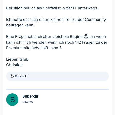
Beruflich bin ich als Spezialist in der IT unterwegs.
Ich hoffe dass ich einen kleinen Teil zu der Community
beitragen kann.
😉
Eine Frage habe ich aber gleich zu Beginn
, an wenn
kann ich mich wenden wenn ich noch 1-2 Fragen zu der
Premiummitgliedschaft habe ?
Lieben Gruß
Christian
Superolli
R
e
a
k
t
Superolli
S
i
Mitglied
o
n
e
n