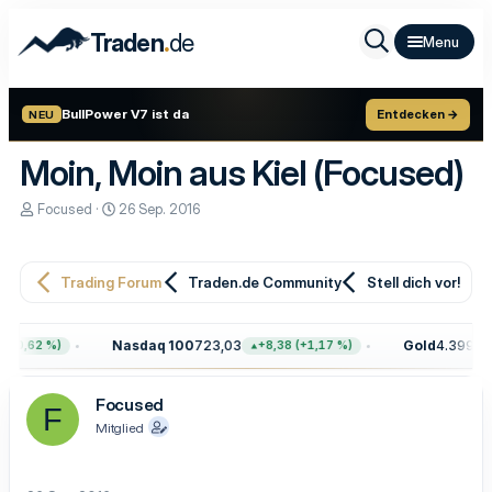
.
Traden
de
BullPower V7 ist da
Entdecken →
NEU
Moin, Moin aus Kiel (Focused)
E
E
Focused
26 Sep. 2016
r
r
s
s
t
t
e
e
Trading Forum
Traden.de Community
Stell dich vor!
l
l
l
l
e
t
Nasdaq 100
723,03
Gold
4.399,70
+0,62 %)
+8,38 (+1,17 %)
r
a
m
Focused
F
Mitglied