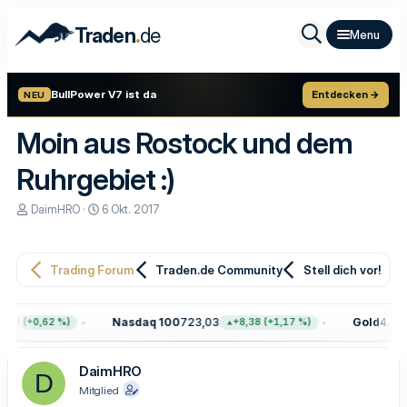
.
Traden
de
BullPower V7 ist da
Entdecken →
NEU
Moin aus Rostock und dem
Ruhrgebiet :)
E
E
DaimHRO
6 Okt. 2017
r
r
s
s
t
t
e
e
Trading Forum
Traden.de Community
Stell dich vor!
l
l
l
l
e
t
Nasdaq 100
723,03
Gold
4.399
68 (+0,62 %)
+8,38 (+1,17 %)
r
a
m
DaimHRO
D
Mitglied