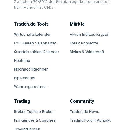
Zwischen 74-89% der Privatanlegerkonten verlieren
beim Handel mit CFDs.
Traden.de Tools
Märkte
Wirtschaftskalender
Aktien
Indizes
Krypto
COT Daten
Saisonalität
Forex
Rohstoffe
Quartalszahlen Kalender
Makro & Wirtschaft
Heatmap
Fibonacci Rechner
Pip Rechner
Währungsrechner
Trading
Community
Broker Topliste
Broker
Traden.de News
Finfluencer & Coaches
Trading Forum
Kontakt
Trading lernen