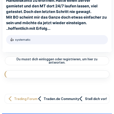
Handelskonto zu eröffnen. Hatte einen Server
gemietet und den MT dort 24/7 laufen lassen, viel
getestet. Doch den letzten Schritt nie gewagt.
Mit BO scheint mir das Ganze doch etwas einfacher zu
sein und möchte da jetzt wieder einsteigen.
..hoffentlich mit Erfolg...
systematic
R
e
a
k
t
Du musst dich einloggen oder registrieren, um hier zu
i
antworten.
o
n
e
n
:
Trading Forum
Traden.de Community
Stell dich vor!