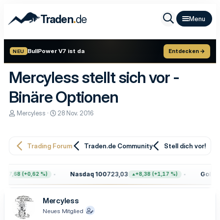
.
Traden
de
BullPower V7 ist da
Entdecken →
NEU
Mercyless stellt sich vor -
Binäre Optionen
E
E
Mercyless
28 Nov. 2016
r
r
s
s
t
t
e
e
Trading Forum
Traden.de Community
Stell dich vor!
l
l
l
l
e
t
Nasdaq 100
723,03
Gold
4.3
47,68 (+0,62 %)
+8,38 (+1,17 %)
r
a
m
Mercyless
Neues Mitglied