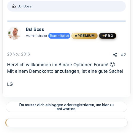
BullBoss
R
e
a
k
t
BullBoss
i
Administrator
Teammitglied
PREMIUM
PRO
o
n
e
n
28 Nov. 2016
#2
:
🙂
Herzlich willkommen im Binäre Optionen Forum!
Mit einem Demokonto anzufangen, ist eine gute Sache!
LG
Du musst dich einloggen oder registrieren, um hier zu
antworten.