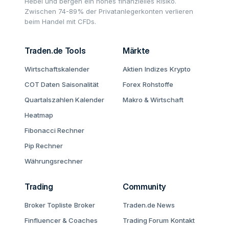
Hebel und bergen ein hohes finanzielles Risiko.
Zwischen 74-89% der Privatanlegerkonten verlieren
beim Handel mit CFDs.
Traden.de Tools
Märkte
Wirtschaftskalender
Aktien
Indizes
Krypto
COT Daten
Saisonalität
Forex
Rohstoffe
Quartalszahlen Kalender
Makro & Wirtschaft
Heatmap
Fibonacci Rechner
Pip Rechner
Währungsrechner
Trading
Community
Broker Topliste
Broker
Traden.de News
Finfluencer & Coaches
Trading Forum
Kontakt