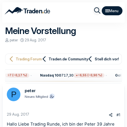
.
Traden
de
Meine Vorstellung
E
E
peter
29 Aug. 2017
r
r
s
s
t
t
e
e
Trading Forum
Traden.de Community
Stell dich vor!
l
l
l
l
e
t
Nasdaq 100
717,30
Gold
4.
−12,97 (−0,17 %)
−6,55 (−0,90 %)
r
a
m
peter
P
Neues Mitglied
29 Aug. 2017
#1
Hallo Liebe Trading Runde, ich bin der Peter 39 Jahre