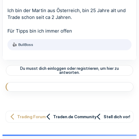
Ich bin der Martin aus Österreich, bin 25 Jahre alt und
Trade schon seit ca 2 Jahren.
Für Tipps bin ich immer offen
BullBoss
R
e
a
k
t
Du musst dich einloggen oder registrieren, um hier zu
i
antworten.
o
n
e
n
:
Trading Forum
Traden.de Community
Stell dich vor!