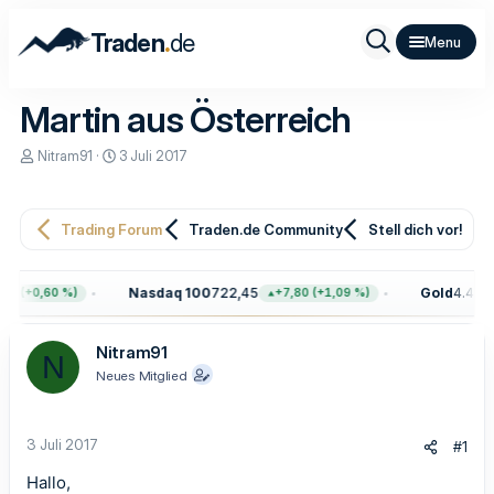
.
Traden
de
Martin aus Österreich
E
E
Nitram91
3 Juli 2017
r
r
s
s
t
t
e
e
Trading Forum
Traden.de Community
Stell dich vor!
l
l
l
l
e
t
Nasdaq 100
722,45
Gold
4.400,
6 (+0,60 %)
+7,80 (+1,09 %)
r
a
m
Nitram91
N
Neues Mitglied
3 Juli 2017
#1
Hallo,