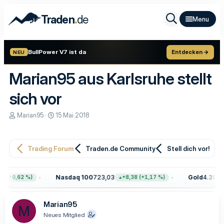
.
Traden
de
BullPower V7 ist da
Entdecken →
NEU
Marian95 aus Karlsruhe stellt
sich vor
E
E
Marian95
15 Mai 2018
r
r
s
s
t
t
e
e
Trading Forum
Traden.de Community
Stell dich vor!
l
l
l
l
e
t
Nasdaq 100
723,03
Gold
4.399,7
 (+0,62 %)
+8,38 (+1,17 %)
r
a
m
Marian95
M
Neues Mitglied