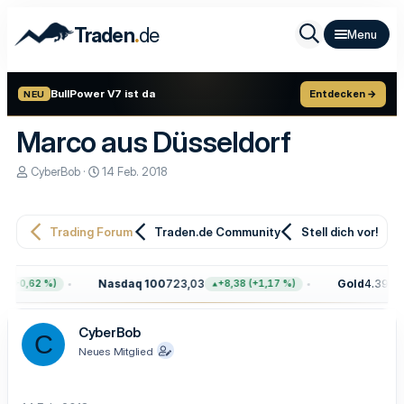
.
Traden
de
BullPower V7 ist da
Entdecken →
NEU
Marco aus Düsseldorf
E
E
CyberBob
14 Feb. 2018
r
r
s
s
t
t
e
e
Trading Forum
Traden.de Community
Stell dich vor!
l
l
l
l
e
t
Nasdaq 100
723,03
Gold
4.399,7
 (+0,62 %)
+8,38 (+1,17 %)
r
a
m
CyberBob
C
Neues Mitglied