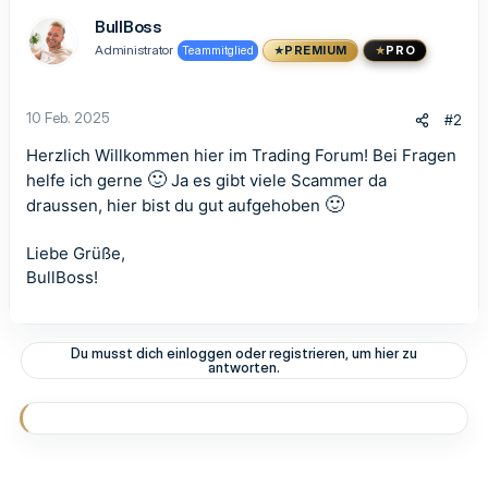
k
t
BullBoss
i
Administrator
Teammitglied
PREMIUM
PRO
o
n
e
n
10 Feb. 2025
#2
:
Herzlich Willkommen hier im
Trading Forum
! Bei Fragen
🙂
helfe ich gerne
Ja es gibt viele Scammer da
🙂
draussen, hier bist du gut aufgehoben
Liebe Grüße,
BullBoss!
Du musst dich einloggen oder registrieren, um hier zu
antworten.