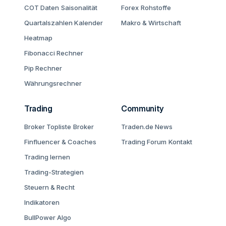
COT Daten
Saisonalität
Forex
Rohstoffe
Quartalszahlen Kalender
Makro & Wirtschaft
Heatmap
Fibonacci Rechner
Pip Rechner
Währungsrechner
Trading
Community
Broker Topliste
Broker
Traden.de News
Finfluencer & Coaches
Trading Forum
Kontakt
Trading lernen
Trading-Strategien
Steuern & Recht
Indikatoren
BullPower Algo