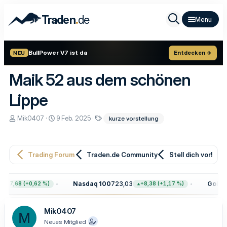
.
Traden
de
BullPower V7 ist da
Entdecken →
NEU
Maik 52 aus dem schönen
Lippe
E
E
S
Mik0407
9 Feb. 2025
kurze vorstellung
r
r
c
s
s
h
t
t
l
e
e
a
Trading Forum
Traden.de Community
Stell dich vor!
l
l
g
l
l
w
e
t
o
r
a
r
Nasdaq 100
723,03
Gold
4.
+47,68 (+0,62 %)
+8,38 (+1,17 %)
m
t
e
Mik0407
M
Neues Mitglied