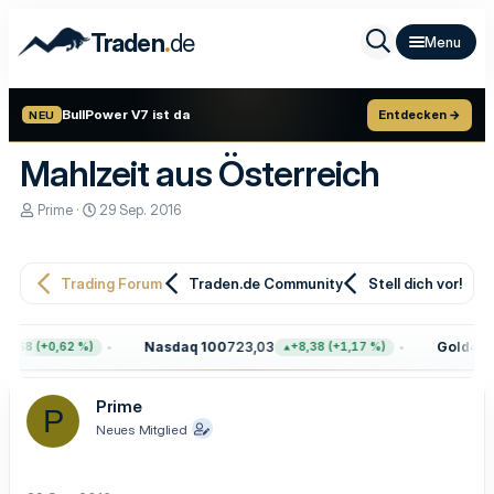
.
Traden
de
BullPower V7 ist da
Entdecken →
NEU
Mahlzeit aus Österreich
E
E
Prime
29 Sep. 2016
r
r
s
s
t
t
e
e
Trading Forum
Traden.de Community
Stell dich vor!
l
l
l
l
e
t
Nasdaq 100
723,03
Gold
4.39
7,68 (+0,62 %)
+8,38 (+1,17 %)
r
a
m
Prime
P
Neues Mitglied