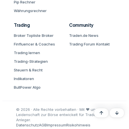
Pip Rechner
Währungsrechner
Trading
Community
Broker Topliste
Broker
Traden.de News
Finfluencer & Coaches
Trading Forum
Kontakt
Trading lernen
Trading-Strategien
Steuern & Recht
Indikatoren
BullPower Algo
© 2026 · Alle Rechte vorbehalten · Mit ♥ und
Oben
Unten
Leidenschaft zur Börse entwickelt für Trader und
Anleger.
Datenschutz
AGB
Impressum
Risikohinweis