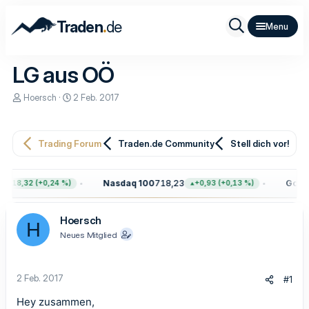
.
Traden
de
LG aus OÖ
E
E
Hoersch
2 Feb. 2017
r
r
s
s
t
t
e
e
Trading Forum
Traden.de Community
Stell dich vor!
l
l
l
l
e
t
Nasdaq 100
718,23
Gold
4
+18,32 (+0,24 %)
+0,93 (+0,13 %)
r
a
m
Hoersch
H
Neues Mitglied
2 Feb. 2017
#1
Hey zusammen,