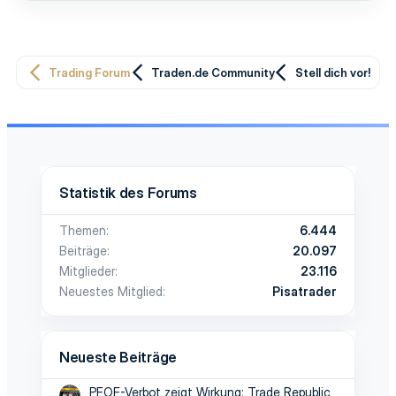
n
:
Trading Forum
Traden.de Community
Stell dich vor!
Statistik des Forums
Themen
6.444
Beiträge
20.097
Mitglieder
23.116
Neuestes Mitglied
Pisatrader
Neueste Beiträge
PFOF-Verbot zeigt Wirkung: Trade Republic