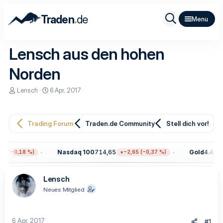
.
Traden
de
Lensch aus den hohen
Norden
E
E
Lensch
6 Apr. 2017
r
r
s
s
t
t
e
e
Trading Forum
Traden.de Community
Stell dich vor!
l
l
l
l
e
t
Nasdaq 100
714,65
Gold
4.400,
9 (−0,18 %)
−2,65 (−0,37 %)
r
a
m
Lensch
Neues Mitglied
6 Apr. 2017
#1