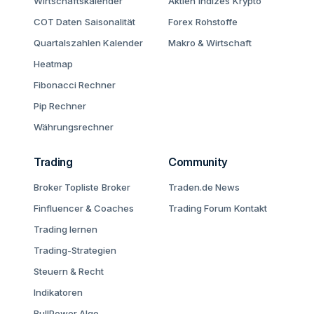
Wirtschaftskalender
Aktien
Indizes
Krypto
COT Daten
Saisonalität
Forex
Rohstoffe
Quartalszahlen Kalender
Makro & Wirtschaft
Heatmap
Fibonacci Rechner
Pip Rechner
Währungsrechner
Trading
Community
Broker Topliste
Broker
Traden.de News
Finfluencer & Coaches
Trading Forum
Kontakt
Trading lernen
Trading-Strategien
Steuern & Recht
Indikatoren
BullPower Algo