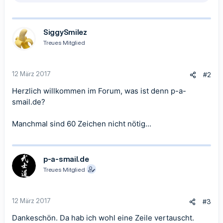
e
a
k
t
SiggySmilez
i
Treues Mitglied
o
n
e
n
12 März 2017
#2
:
Herzlich willkommen im Forum, was ist denn p-a-
smail.de?
Manchmal sind 60 Zeichen nicht nötig...
p-a-smail.de
Treues Mitglied
12 März 2017
#3
Dankeschön. Da hab ich wohl eine Zeile vertauscht.