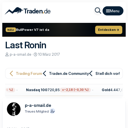
.
Traden
de
BullPower V7 ist da
Entdecken →
NEU
Last Ronin
E
E
p-a-smail.de
10 März 2017
r
r
s
s
t
t
e
e
Trading Forum
Traden.de Community
Stell dich vor!
l
l
l
l
e
t
Nasdaq 100
720,85
Gold
4.447,60
,06 %)
−2,18 (−0,30 %)
+
r
a
m
p-a-smail.de
Treues Mitglied