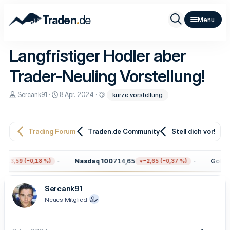
.
Traden
de
Langfristiger Hodler aber
Trader-Neuling Vorstellung!
E
E
S
Sercank91
8 Apr. 2024
kurze vorstellung
r
r
c
s
s
h
t
t
l
e
e
a
Trading Forum
Traden.de Community
Stell dich vor!
l
l
g
l
l
w
e
t
o
r
a
r
Nasdaq 100
714,65
Gold
4.
−13,59 (−0,18 %)
−2,65 (−0,37 %)
m
t
e
Sercank91
Neues Mitglied