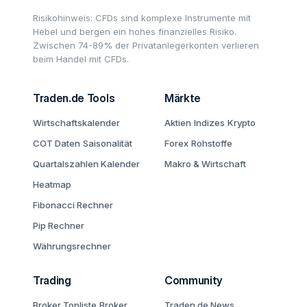
Risikohinweis: CFDs sind komplexe Instrumente mit
Hebel und bergen ein hohes finanzielles Risiko.
Zwischen 74-89% der Privatanlegerkonten verlieren
beim Handel mit CFDs.
Traden.de Tools
Märkte
Wirtschaftskalender
Aktien
Indizes
Krypto
COT Daten
Saisonalität
Forex
Rohstoffe
Quartalszahlen Kalender
Makro & Wirtschaft
Heatmap
Fibonacci Rechner
Pip Rechner
Währungsrechner
Trading
Community
Broker Topliste
Broker
Traden.de News