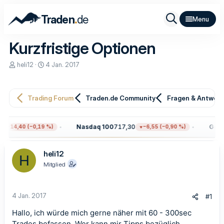
.
Traden
de
Kurzfristige Optionen
E
E
heli12
4 Jan. 2017
r
r
s
s
t
t
e
e
Trading Forum
Traden.de Community
Fragen & Antwor
l
l
l
l
e
t
Nasdaq 100
717,30
Gold
4
−14,40 (−0,19 %)
−6,55 (−0,90 %)
r
a
m
heli12
H
Mitglied
4 Jan. 2017
#1
Hallo, ich würde mich gerne näher mit 60 - 300sec
Trades befassen. Wer kann mir Tipps bezüglich