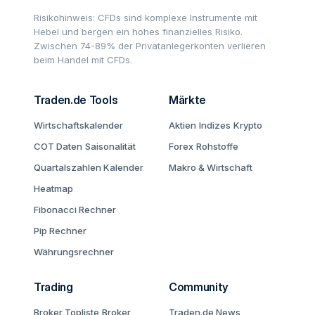
Risikohinweis: CFDs sind komplexe Instrumente mit
Hebel und bergen ein hohes finanzielles Risiko.
Zwischen 74-89% der Privatanlegerkonten verlieren
beim Handel mit CFDs.
Traden.de Tools
Märkte
Wirtschaftskalender
Aktien
Indizes
Krypto
COT Daten
Saisonalität
Forex
Rohstoffe
Quartalszahlen Kalender
Makro & Wirtschaft
Heatmap
Fibonacci Rechner
Pip Rechner
Währungsrechner
Trading
Community
Broker Topliste
Broker
Traden.de News