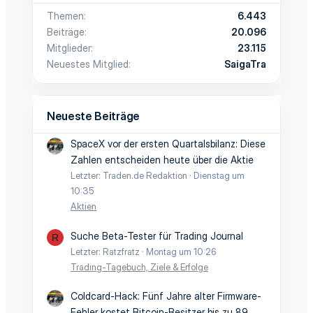
Themen
6.443
Beiträge
20.096
Mitglieder
23.115
Neuestes Mitglied
SaigaTra
Neueste Beiträge
SpaceX vor der ersten Quartalsbilanz: Diese
Zahlen entscheiden heute über die Aktie
Letzter: Traden.de Redaktion
Dienstag um
10:35
Aktien
Suche Beta-Tester für Trading Journal
R
Letzter: Ratzfratz
Montag um 10:26
Trading-Tagebuch, Ziele & Erfolge
Coldcard-Hack: Fünf Jahre alter Firmware-
Fehler kostet Bitcoin-Besitzer bis zu 89