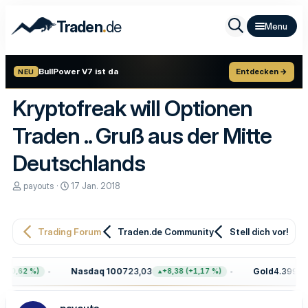
.
Traden
de
BullPower V7 ist da
Entdecken →
NEU
Kryptofreak will Optionen
Traden .. Gruß aus der Mitte
Deutschlands
E
E
payouts
17 Jan. 2018
r
r
s
s
t
t
e
e
Trading Forum
Traden.de Community
Stell dich vor!
l
l
l
l
e
t
Nasdaq 100
723,03
Gold
4.399,70
(+0,62 %)
+8,38 (+1,17 %)
r
a
m