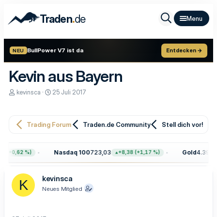
.
Traden
de
BullPower V7 ist da
Entdecken →
NEU
Kevin aus Bayern
E
E
kevinsca
25 Juli 2017
r
r
s
s
t
t
e
e
Trading Forum
Traden.de Community
Stell dich vor!
l
l
l
l
e
t
Nasdaq 100
723,03
Gold
4.399,7
 (+0,62 %)
+8,38 (+1,17 %)
r
a
m
kevinsca
K
Neues Mitglied