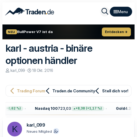
.
Traden
de
BullPower V7 ist da
Entdecken →
NEU
karl - austria - binäre
optionen händler
E
E
karl_099
18 Okt. 2016
r
r
s
s
t
t
e
e
Trading Forum
Traden.de Community
Stell dich vor!
l
l
l
l
e
t
Nasdaq 100
723,03
Gold
4.399,7
8 (+0,62 %)
+8,38 (+1,17 %)
r
a
m
karl_099
K
Neues Mitglied