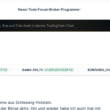
News
Tools
Forum
Broker
Programme
g, Stop und Ziele direkt in deinem TradingView-Chart.
Gold
4.399,70
EUR/USD
1,156
 %)
+100,10 (+2,33 %)
omme aus Schleswig-Holstein.
n der Börse aktiv. Hin und wieder habe ich auch mal mit