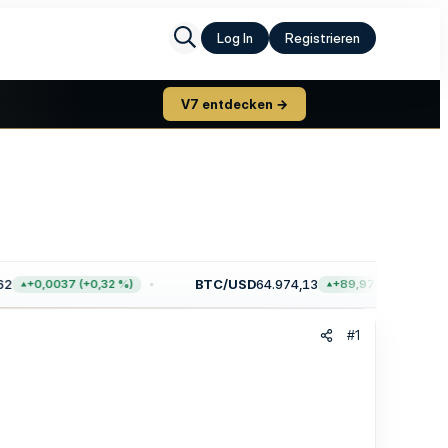
Log In
Registrieren
V7 entdecken →
2
BTC/USD
64.974,13
+0,0037 (+0,32 %)
+89,97 (+0,14 %)
#1