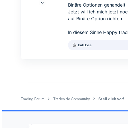
21 Sep. 2017
Binäre Optionen gehandelt.
1
Jetzt will ich mich jetzt n
1
auf Binäre Option richten.
3
In diesem Sinne Happy trad
BullBoss
R
e
a
k
t
i
o
n
e
n
:
Trading Forum
Traden.de Community
Stell dich vor!