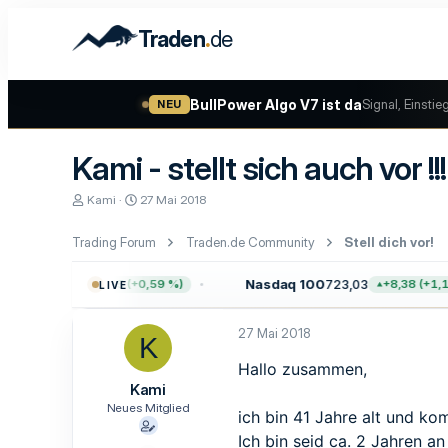
.
Traden
de
BullPower Algo V7 ist da
Signal, Einstie
NEU
Kami - stellt sich auch vor !!!
E
E
Kami
27 Mai 2018
r
r
s
s
Trading Forum
Traden.de Community
Stell dich vor!
t
t
e
e
l
l
0
7.755,61
Nasdaq 100
723,03
+45,65 (+0,59 %)
+8,38 (+1,17
LIVE
l
l
e
t
r
a
27 Mai 2018
K
m
Hallo zusammen,
Kami
Neues Mitglied
ich bin 41 Jahre alt und k
Ich bin seid ca. 2 Jahren a