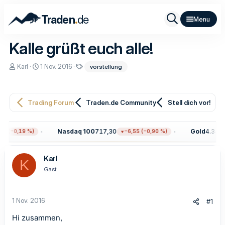
.
Traden
de
Kalle grüßt euch alle!
E
E
S
Karl
1 Nov. 2016
vorstellung
r
r
c
s
s
h
t
t
l
e
e
a
Trading Forum
Traden.de Community
Stell dich vor!
l
l
g
l
l
w
e
t
o
r
a
r
Nasdaq 100
717,30
Gold
4.342,7
0 (−0,19 %)
−6,55 (−0,90 %)
m
t
e
Karl
K
Gast
1 Nov. 2016
#1
Hi zusammen,