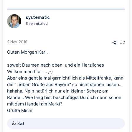
e
a
k
t
systematic
i
Ehrenmitglied
o
n
e
n
2 Nov. 2016
#2
:
Guten Morgen Karl,
soweit Daumen nach oben, und ein Herzliches
Willkommen hier ... ;-)
Aber eins geht ja mal garnicht! Ich als Mittelfranke, kann
die "Lieben Grüße aus Bayern" so nicht stehen lassen...
hahaha. Nein natürlich nur ein kleiner Scherz am
Rande... Wie lang bist beschäftigst Du dich denn schon
mit dem Handel am Markt?
Grüße Michi
Karl
R
e