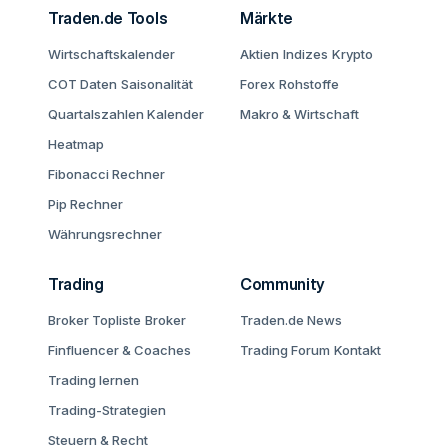
Traden.de Tools
Märkte
Wirtschaftskalender
Aktien
Indizes
Krypto
COT Daten
Saisonalität
Forex
Rohstoffe
Quartalszahlen Kalender
Makro & Wirtschaft
Heatmap
Fibonacci Rechner
Pip Rechner
Währungsrechner
Trading
Community
Broker Topliste
Broker
Traden.de News
Finfluencer & Coaches
Trading Forum
Kontakt
Trading lernen
Trading-Strategien
Steuern & Recht