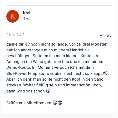
a
k
t
Karl
K
i
Gast
o
n
e
n
2 Nov. 2016
#3
:
🙂
danke dir
noch nicht so lange. Vor ca. drei Monaten
hab ich angefangen mich mit dem Handel zu
beschäftigen. Seitdem ich mein kleines Konto am
Anfang an die Wand gefahren hab übe ich mit einem
Demo-Konto. Im Moment versuch Ichs mit dem
😕
BluePower template, was aber noch nicht so klappt
.
Aber ich denk man sollte nicht den Kopf in den Sand
stecken. Weiter fleißig sein und immer schön üben,
😵
dann wird das schon
😀
😎
Grüße aus Mittelfranken