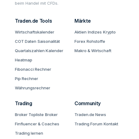
beim Handel mit CFDs.
Traden.de Tools
Märkte
Wirtschaftskalender
Aktien
Indizes
Krypto
COT Daten
Saisonalität
Forex
Rohstoffe
Quartalszahlen Kalender
Makro & Wirtschaft
Heatmap
Fibonacci Rechner
Pip Rechner
Währungsrechner
Trading
Community
Broker Topliste
Broker
Traden.de News
Finfluencer & Coaches
Trading Forum
Kontakt
Trading lernen