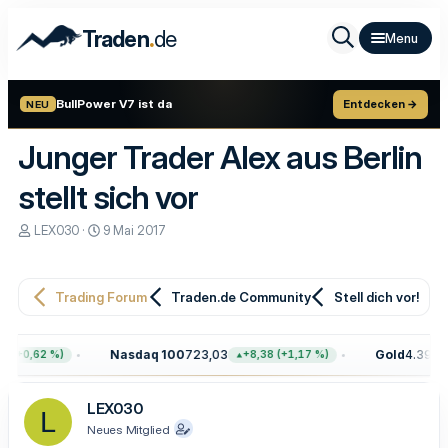
.
Traden
de
BullPower V7 ist da
Entdecken →
NEU
Junger Trader Alex aus Berlin
stellt sich vor
E
E
LEX030
9 Mai 2017
r
r
s
s
t
t
e
e
Trading Forum
Traden.de Community
Stell dich vor!
l
l
l
l
e
t
Nasdaq 100
723,03
Gold
4.399,7
 (+0,62 %)
+8,38 (+1,17 %)
r
a
m
LEX030
L
Neues Mitglied