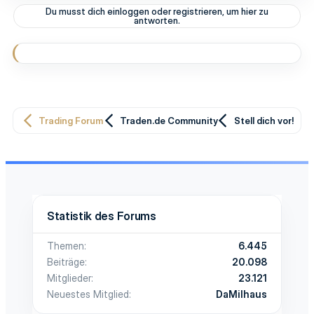
t
Du musst dich einloggen oder registrieren, um hier zu
i
antworten.
o
n
e
n
:
Trading Forum
Traden.de Community
Stell dich vor!
Statistik des Forums
Themen
6.445
Beiträge
20.098
Mitglieder
23.121
Neuestes Mitglied
DaMilhaus