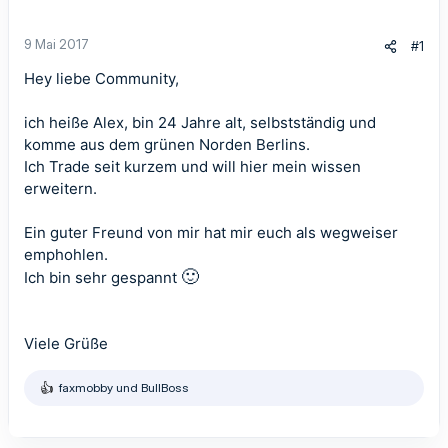
9 Mai 2017
#1
Hey liebe Community,
ich heiße Alex, bin 24 Jahre alt, selbstständig und
komme aus dem grünen Norden Berlins.
Ich Trade seit kurzem und will hier mein wissen
erweitern.
Ein guter Freund von mir hat mir euch als wegweiser
emphohlen.
🙂
Ich bin sehr gespannt
Viele Grüße
faxmobby
und
BullBoss
R
e
a
k